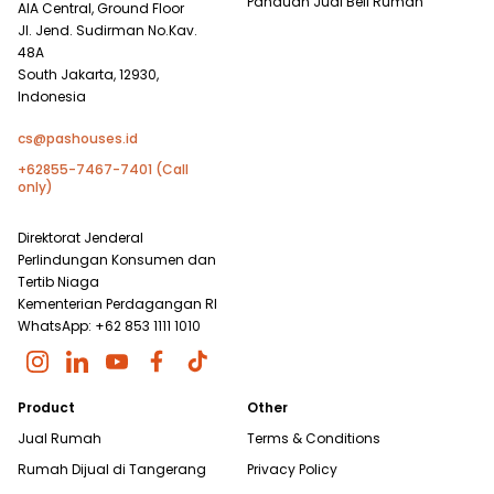
Panduan Jual Beli Rumah
AIA Central, Ground Floor
Jl. Jend. Sudirman No.Kav.
48A
South Jakarta, 12930,
Indonesia
cs@pashouses.id
+62855-7467-7401 (Call
only)
Direktorat Jenderal
Perlindungan Konsumen dan
Tertib Niaga
Kementerian Perdagangan RI
WhatsApp: +62 853 1111 1010
Product
Other
Jual Rumah
Terms & Conditions
Rumah Dijual di
Tangerang
Privacy Policy