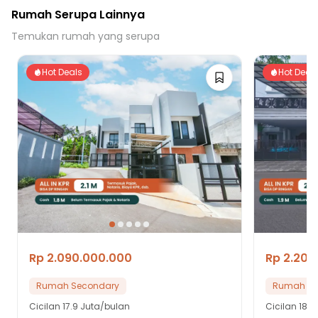
Rumah Serupa Lainnya
Temukan rumah yang serupa
Hot Deals
Hot Deal
Rp 2.090.000.000
Rp 2.200
Rumah Secondary
Rumah Se
Cicilan
17.9 Juta/bulan
Cicilan
18.9