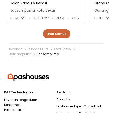
Jalan Randu V Bekasi
Grand Cib
Jatisampurna, Kota Bekasi
Gunung Pu
LT
141
m²
LB
180
m²
KM
4
KT
5
LT
160
m²
Lihat Semua
Beranda
Rumah Dijual
Kota Bekasi
Jatisampurna
Jatisampurna
PAS Technologies
Tentang
About Us
Layanan Pengaduan
Konsumen
Pashouses Expert Consultant
Pashouses.id