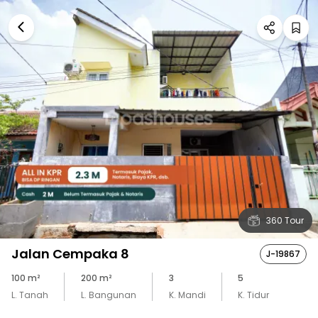
360 Tour
Jalan Cempaka 8
J-19867
100
m²
200
m²
3
5
L. Tanah
L. Bangunan
K. Mandi
K. Tidur