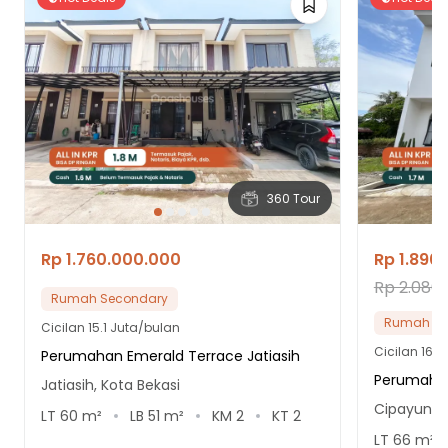
360 Tour
Rp 1.760.000.000
Rp 1.890
Rp 2.080
Rumah Secondary
Rumah Se
Cicilan
15.1 Juta/bulan
Cicilan
16.2
Perumahan Emerald Terrace Jatiasih
Perumahan
Jatiasih, Kota Bekasi
Cipayung, 
LT
60
m²
LB
51
m²
KM
2
KT
2
LT
66
m²