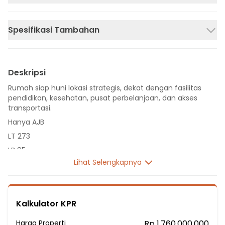
Spesifikasi Tambahan
Deskripsi
Rumah siap huni lokasi strategis, dekat dengan fasilitas
pendidikan, kesehatan, pusat perbelanjaan, dan akses
transportasi.
Hanya AJB
LT 273
LB 95
Lihat Selengkapnya
1 Lantai
3 Kamar Tidur
2 Kamar Mandi
Kalkulator KPR
Listrik 2200 VA
Sumber Air Tanah
Harga Properti
Rp 1.760.000.000