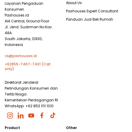
About Us
Layanan Pengaduan
Konsumen
Pashouses Expert Consultant
Pashouses.id
Panduan Jual Beli Rumah
AIA Central, Ground Floor
Jl. Jend. Sudirman No.Kav.
48A
South Jakarta, 12930,
Indonesia
cs@pashouses.id
+62855-7467-7401 (Call
only)
Direktorat Jenderal
Perlindungan Konsumen dan
Tertib Niaga
Kementerian Perdagangan RI
WhatsApp: +62 853 1111 1010
Product
Other