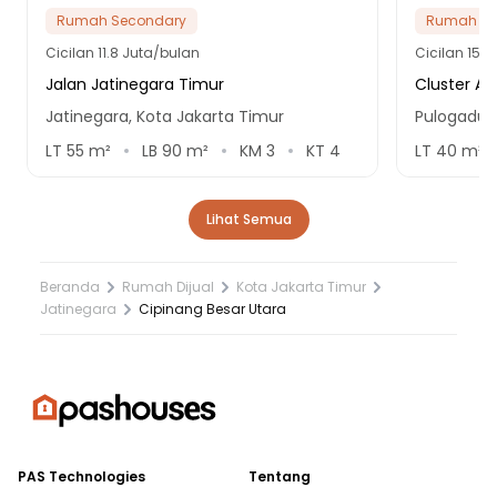
Rumah Secondary
Rumah Se
Cicilan
11.8 Juta/bulan
Cicilan
15.1
Jalan Jatinegara Timur
Cluster Al
Jatinegara, Kota Jakarta Timur
Pulogadun
LT
55
m²
LB
90
m²
KM
3
KT
4
LT
40
m²
Lihat Semua
Beranda
Rumah Dijual
Kota Jakarta Timur
Jatinegara
Cipinang Besar Utara
PAS Technologies
Tentang