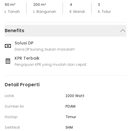
90
m²
200
m²
4
3
L. Tanah
L. Bangunan
K. Mandi
K. Tidur
Benefits
Solusi DP
Dana DP kurang, bukan masalah!
KPR Terbaik
Pengajuan KPR yang mudah dan cepat.
Detail Properti
Listrik
2200 Watt
Sumber Air
PDAM
Hadap
Timur
Sertifikat
SHM