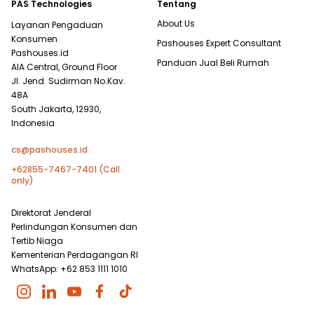
PAS Technologies
Tentang
About Us
Layanan Pengaduan
Konsumen
Pashouses Expert Consultant
Pashouses.id
Panduan Jual Beli Rumah
AIA Central, Ground Floor
Jl. Jend. Sudirman No.Kav.
48A
South Jakarta, 12930,
Indonesia
cs@pashouses.id
+62855-7467-7401 (Call
only)
Direktorat Jenderal
Perlindungan Konsumen dan
Tertib Niaga
Kementerian Perdagangan RI
WhatsApp: +62 853 1111 1010