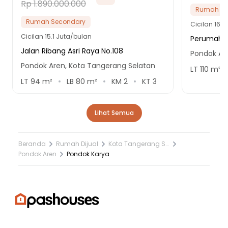
Rp 1.890.000.000
Rumah Se
Rumah Secondary
Cicilan
16.2
Cicilan
15.1 Juta/bulan
Perumahan
Jalan Ribang Asri Raya No.108
Pondok Ar
Pondok Aren, Kota Tangerang Selatan
LT
110
m²
LT
94
m²
LB
80
m²
KM
2
KT
3
Lihat Semua
Beranda
Rumah Dijual
Kota Tangerang Selatan
Pondok Aren
Pondok Karya