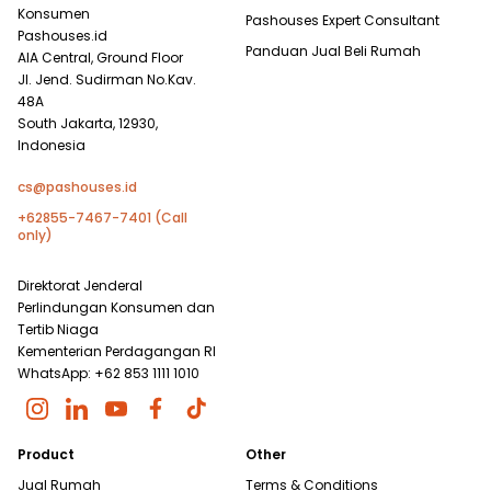
Konsumen
Pashouses Expert Consultant
Pashouses.id
Panduan Jual Beli Rumah
AIA Central, Ground Floor
Jl. Jend. Sudirman No.Kav.
48A
South Jakarta, 12930,
Indonesia
cs@pashouses.id
+62855-7467-7401 (Call
only)
Direktorat Jenderal
Perlindungan Konsumen dan
Tertib Niaga
Kementerian Perdagangan RI
WhatsApp: +62 853 1111 1010
Product
Other
Jual Rumah
Terms & Conditions