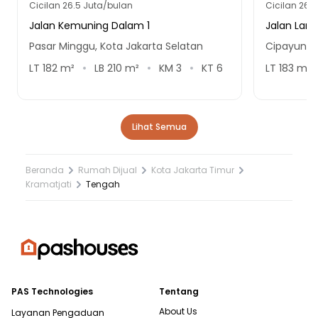
Cicilan
26.5 Juta/bulan
Cicilan
26.9
Jalan Kemuning Dalam 1
Jalan Langg
Pasar Minggu, Kota Jakarta Selatan
Cipayung, 
LT
182
m²
LB
210
m²
KM
3
KT
6
LT
183
m²
Lihat Semua
Beranda
Rumah Dijual
Kota Jakarta Timur
Kramatjati
Tengah
PAS Technologies
Tentang
About Us
Layanan Pengaduan