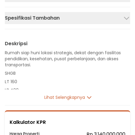
Spesifikasi Tambahan
Deskripsi
Rumah siap huni lokasi strategis, dekat dengan fasilitas
pendidikan, kesehatan, pusat perbelanjaan, dan akses
transportasi.
SHGB
LT 160
LB 400
Lihat Selengkapnya
3 Lantai
5 Kamar Tidur
3 Kamar Mandi
Kalkulator KPR
Listrik 3500 VA
Sumber Air Tanah
Harga Properti
Rp 3.140.000.000