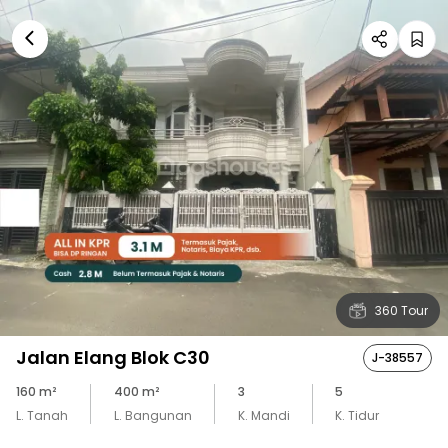
360 Tour
Jalan Elang Blok C30
J-38557
160
m²
400
m²
3
5
L. Tanah
L. Bangunan
K. Mandi
K. Tidur