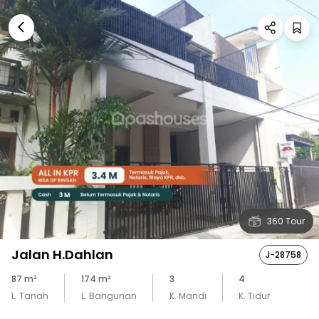
360 Tour
Jalan H.Dahlan
J-28758
87
m²
174
m²
3
4
L. Tanah
L. Bangunan
K. Mandi
K. Tidur