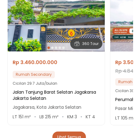
360 Tour
Rp 3.460.000.000
Rp 3.500
Rp 4.840
Rumah Secondary
Rumah Se
Cicilan
29.7 Juta/bulan
Cicilan
30 J
Jalan Tanjung Barat Selatan Jagakarsa
Jakarta Selatan
Perumahan 
Jagakarsa, Kota Jakarta Selatan
Pasar Ming
LT
151
m²
LB
215
m²
KM
3
KT
4
LT
105
m²
Lihat Semua