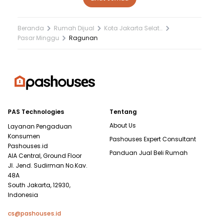
Beranda
Rumah Dijual
Kota Jakarta Selatan
Pasar Minggu
Ragunan
PAS Technologies
Tentang
About Us
Layanan Pengaduan
Konsumen
Pashouses Expert Consultant
Pashouses.id
Panduan Jual Beli Rumah
AIA Central, Ground Floor
Jl. Jend. Sudirman No.Kav.
48A
South Jakarta, 12930,
Indonesia
cs@pashouses.id