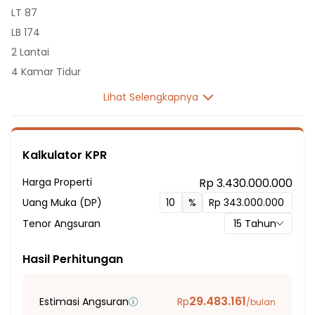
LT 87
LB 174
2 Lantai
4 Kamar Tidur
3 Kamar Mandi
Lihat Selengkapnya
Listrik 4400 VA
Sumber Air Tanah
Hadap Utara
Kalkulator KPR
Fasilitas Sekitar Hunian:
Harga Properti
Rp 3.430.000.000
2 Menit ke Sekolah Dasar Negeri Ragunan 09 Pagi
Uang Muka (DP)
%
2 Menit ke SD Negeri Ragunan 8 Pagi
Tenor Angsuran
15
Tahun
3 Menit ke SMP Negeri 41 Jakarta
8 Menit ke SMP Negeri 218 Jakarta
Hasil Perhitungan
9 Menit ke Sekolah Dasar Negeri Ragunan 12
9 Menit ke SMA NEGERI 28 Jakarta
29.483.161
Estimasi Angsuran
Rp
/bulan
10 Menit ke SDN Ragunan 14 Pagi