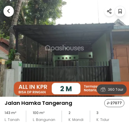
360 Tour
Jalan Hamka Tangerang
J-27077
143
m²
100
m²
2
3
L. Tanah
L. Bangunan
K. Mandi
K. Tidur