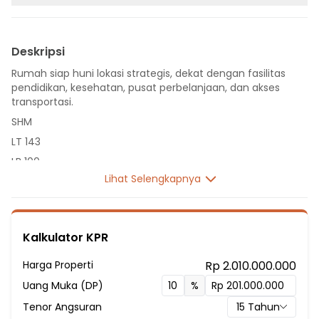
Deskripsi
Rumah siap huni lokasi strategis, dekat dengan fasilitas
pendidikan, kesehatan, pusat perbelanjaan, dan akses
transportasi.
SHM
LT 143
LB 100
Lihat Selengkapnya
1 Lantai
3 Kamar Tidur
2 Kamar Mandi
Kalkulator KPR
Listrik 2200 VA
Fasilitas Sekitar Hunian:
Harga Properti
Rp 2.010.000.000
2 Menit ke SD 1 Yapija
Uang Muka (DP)
%
2 Menit ke SDN Larangan Selatan 3
Tenor Angsuran
15
Tahun