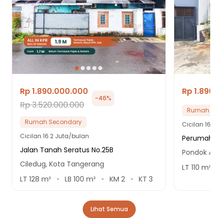
Rp 1.890.000.000
Rp 1.890
-
46
%
Rp 3.520.000.000
Rumah Se
Rumah Secondary
Cicilan
16.2
Cicilan
16.2 Juta/bulan
Perumahan
Jalan Tanah Seratus No.25B
Pondok Ar
Ciledug, Kota Tangerang
LT
110
m²
LT
128
m²
LB
100
m²
KM
2
KT
3
Lihat Semua