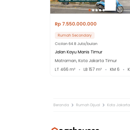
Rp 7.550.000.000
Rumah Secondary
Cicilan
64.8 Juta/bulan
Jalan Kayu Manis Timur
Matraman, Kota Jakarta Timur
LT
466
m²
LB
157
m²
KM
6
Beranda
Rumah Dijual
Kota Jakarta