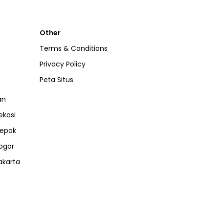
Other
Terms & Conditions
Privacy Policy
Peta Situs
an
ekasi
epok
ogor
akarta