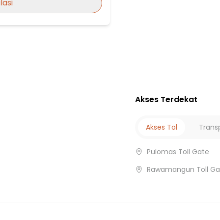
lasi
A
an
ding
Akses Terdekat
Akses Tol
Trans
Pulomas Toll Gate
Cempaka Putih
Rawamangun Toll Ga
 Kelapa Gading
 Kemayoran