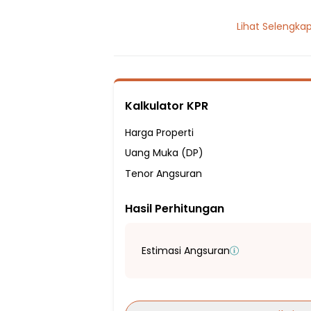
2 Lantai
Lihat Selengka
17 Kamar Tidur
15 Kamar Mandi
Listrik 4400 VA
Sumber Air PDAM
Kalkulator KPR
Hadap Utara
Fasilitas Sekitar Hunian:
Harga Properti
11 Menit ke SD Negeri Cipinang 01
Uang Muka (DP)
16 Menit ke SD Negeri Cempaka Baru 01
Tenor Angsuran
20 Menit ke SD Negeri Manggarai 01
Hasil Perhitungan
24 Menit ke SD Negeri Kemayoran 01
17 Menit ke SMPN 228 Jakarta
26 Menit ke SMP Negeri 23 Jakarta Utara
Estimasi Angsuran
28 Menit ke SMP Negeri 55 Jakarta
29 Menit ke SMP Negeri 60 Jakarta
9 Menit ke SMA Labschool Jakarta