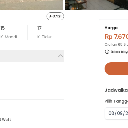
J-37121
15
17
Harga
Rp 7.67
K. Mandi
K. Tidur
Cicilan
65.9 
Bebas biaya
Jadwalka
Pilih Tang
0 Watt