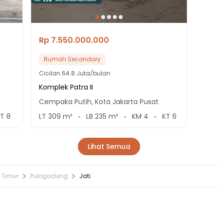
Rp 7.550.000.000
Rumah Secondary
Cicilan
64.8 Juta/bulan
Komplek Patra II
Cempaka Putih, Kota Jakarta Pusat
KT
8
LT
309
m²
LB
235
m²
KM
4
KT
6
Lihat Semua
 Timur
Pulogadung
Jati