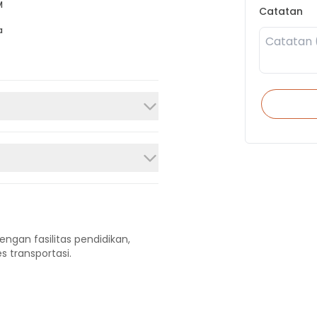
M
Catatan
a
engan fasilitas pendidikan,
s transportasi.