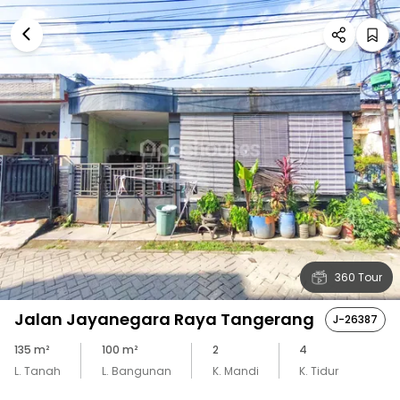
360 Tour
Jalan Jayanegara Raya Tangerang
J-26387
135
m²
100
m²
2
4
L. Tanah
L. Bangunan
K. Mandi
K. Tidur