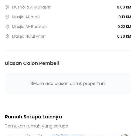
7 Menit ke Puskesmas Cibodasari
Musholla Al Muhajirin
0.09 KM
9 Menit ke Puskesmas Jatiuwung
Masjid Al Iman
0.13 KM
13 Menit ke Puskesmas Sangiang
Masjid Al-Barokah
0.22 KM
18 Menit ke Gerbang Tol Tangerang
Masjid Nurul Amin
0.29 KM
25 Menit ke Stasiun Tangerang
26 Menit ke Stasiun Tanah Tinggi
9 Menit ke Terminal Cimone
Ulasan Calon Pembeli
18 Menit ke Terminal Bus Lippo Karawaci
Belum ada ulasan untuk properti ini
Rumah Serupa Lainnya
Temukan rumah yang serupa