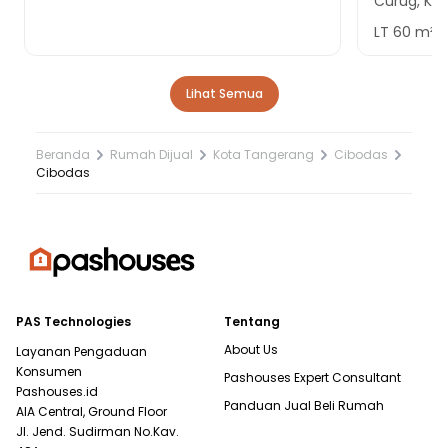
Curug, Ka
LT
60
m²
Lihat Semua
Beranda
Rumah Dijual
Kota Tangerang
Cibodas
Cibodas
PAS Technologies
Tentang
About Us
Layanan Pengaduan
Konsumen
Pashouses Expert Consultant
Pashouses.id
Panduan Jual Beli Rumah
AIA Central, Ground Floor
Jl. Jend. Sudirman No.Kav.