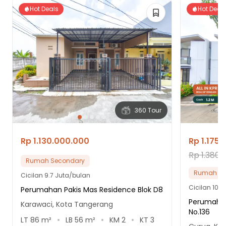
Hot Deals
Hot Deal
360 Tour
Rp 1.130.000.000
Rp 1.175
Rp 1.380.
Rumah Secondary
Rumah Se
Cicilan
9.7 Juta/bulan
Cicilan
10 J
Perumahan Pakis Mas Residence Blok D8
Perumahan
Karawaci, Kota Tangerang
No.136
LT
86
m²
LB
56
m²
KM
2
KT
3