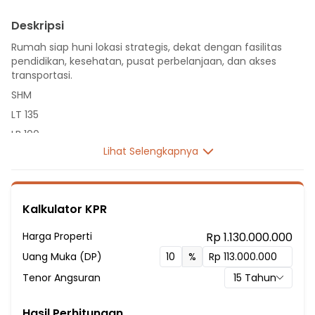
Deskripsi
Rumah siap huni lokasi strategis, dekat dengan fasilitas
pendidikan, kesehatan, pusat perbelanjaan, dan akses
transportasi.
SHM
LT 135
LB 100
Lihat Selengkapnya
1 Lantai
4 Kamar Tidur
2 Kamar Mandi
Kalkulator KPR
Fasilitas Sekitar Hunian:
2 Menit ke SDN CIBODAS 6
Harga Properti
Rp 1.130.000.000
2 Menit ke SD NEGERI CIBODAS 8
Uang Muka (DP)
%
2 Menit ke Sekolah Dasar Negeri Cibodas 4
Tenor Angsuran
15
Tahun
2 Menit ke Sekolah Dasar 17 Ramadhan
5 Menit ke SD & SMP Citra Kasih
Hasil Perhitungan