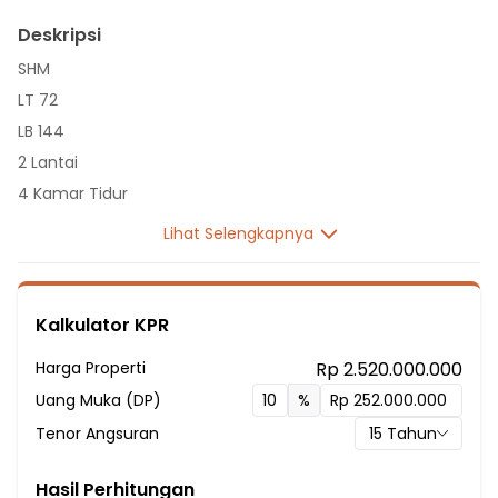
Deskripsi
SHM
LT 72
LB 144
2 Lantai
4 Kamar Tidur
1 Kamar Pembantu
Lihat Selengkapnya
4 Kamar Mandi
Listrik 3500 VA
Sumber Air Tanah
Kalkulator KPR
Hadap Selatan
Harga Properti
Rp 2.520.000.000
Fasilitas Sekitar Hunian:
Uang Muka (DP)
%
2 Menit ke SDN Grogol Selatan 05 Pagi
Tenor Angsuran
15
Tahun
2 Menit ke Sekolah Dasar Islam Plus Al-Hambra
3 Menit ke SDN Grogol Selatan 01
Hasil Perhitungan