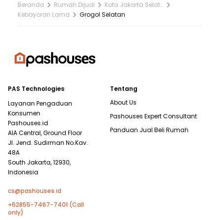
Beranda
Rumah Dijual
Kota Jakarta Selatan
Kebayoran Lama
Grogol Selatan
PAS Technologies
Tentang
About Us
Layanan Pengaduan
Konsumen
Pashouses Expert Consultant
Pashouses.id
Panduan Jual Beli Rumah
AIA Central, Ground Floor
Jl. Jend. Sudirman No.Kav.
48A
South Jakarta, 12930,
Indonesia
cs@pashouses.id
+62855-7467-7401 (Call
only)