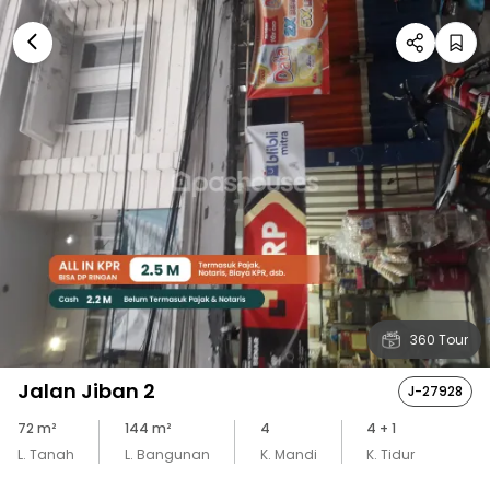
360 Tour
Jalan Jiban 2
J-27928
72
m²
144
m²
4
4
+ 1
L. Tanah
L. Bangunan
K. Mandi
K. Tidur