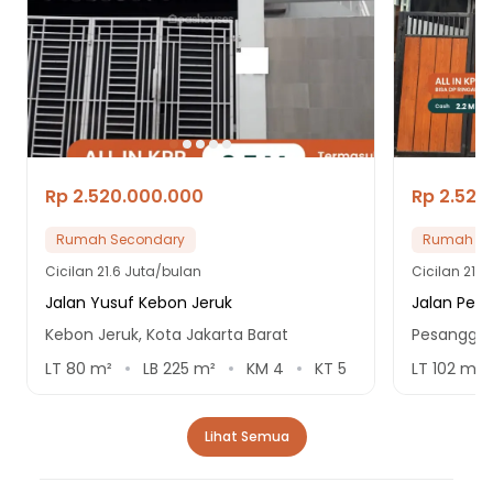
Rp 2.520.000.000
Rp 2.520
Rumah Secondary
Rumah Se
Cicilan
21.6 Juta/bulan
Cicilan
21.6
Jalan Yusuf Kebon Jeruk
Jalan Pene
Kebon Jeruk, Kota Jakarta Barat
Pesanggra
LT
80
m²
LB
225
m²
KM
4
KT
5
LT
102
m²
Lihat Semua