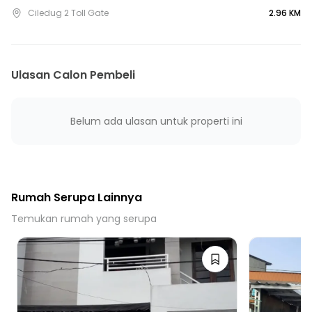
9 Menit ke RS Muhammadiyah Taman Puring
Ciledug 2 Toll Gate
2.96 KM
10 Menit ke Stasiun Kebayoran
10 Menit ke Stasiun Palmerah
10 Menit ke Terminal Bus Cipulir
Ulasan Calon Pembeli
10 Menit ke Gerbang Tol Ciledug 3
15 Menit ke Gerbang Tol Ciledug 4
15 Menit ke Gerbang Tol Veteran
Belum ada ulasan untuk properti ini
15 Menit ke Gerbang Tol Joglo 3
15 Menit ke Gerbang Tol Joglo 1
15 Menit ke Terminal Blok M
Rumah Serupa Lainnya
Temukan rumah yang serupa