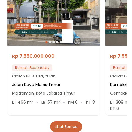
Rp 7.550.000.000
Rp 7.550
Rumah Secondary
Rumah Se
Cicilan
64.8 Juta/bulan
Cicilan
64.8
Jalan Kayu Manis Timur
Komplek Pa
Matraman, Kota Jakarta Timur
Cempaka P
LT
466
m²
LB
157
m²
KM
6
KT
8
LT
309
m²
KT
6
Lihat Semua