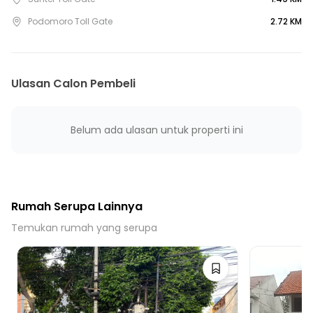
8 Menit ke Gerbang Tol Rawamangun
Podomoro Toll Gate
2.72 KM
9 Menit ke Stasiun LRT Kelapa Gading
10 Menit ke Gerbang Tol Podomoro
10 Menit ke Gerbang Tol Jatinegara
Ulasan Calon Pembeli
10 Menit ke Terminal Rawamangun
15 Menit ke Stasiun kramat
15 Menit ke Stasiun Pasar Senen
Belum ada ulasan untuk properti ini
Rumah Serupa Lainnya
Temukan rumah yang serupa