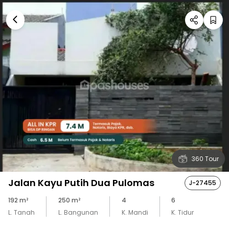
360 Tour
Jalan Kayu Putih Dua Pulomas
J-27455
192
m²
250
m²
4
6
L. Tanah
L. Bangunan
K. Mandi
K. Tidur