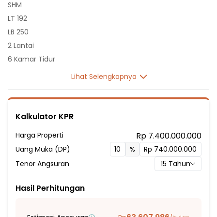
SHM
LT 192
LB 250
2 Lantai
6 Kamar Tidur
4 Kamar Mandi
Lihat Selengkapnya
Listrik 3500 VA
Sumber Air PDAM
Hadap Timur
Kalkulator KPR
Fasilitas Sekitar Hunian:
Harga Properti
Rp 7.400.000.000
6 Menit ke SMA Mahatma Gading
Uang Muka (DP)
%
6 Menit ke SMA Don Bosco 2
Tenor Angsuran
15
Tahun
6 Menit ke Sekolah Dasar Negeri Kayu Putih 09 Pagi
6 Menit ke Sekolah Menengah Pertama Hang Tuah 5
Hasil Perhitungan
7 Menit ke SD Negeri Siemens Pagi
7 Menit ke SD Islam AT-TAUBAH