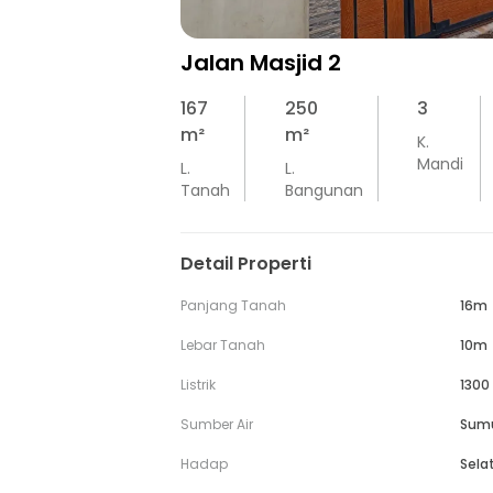
Jalan Masjid 2
167
250
3
m²
m²
K.
Mandi
L.
L.
Tanah
Bangunan
Detail Properti
Panjang Tanah
16m
Lebar Tanah
10m
Listrik
1300
Sumber Air
Sum
Hadap
Sela