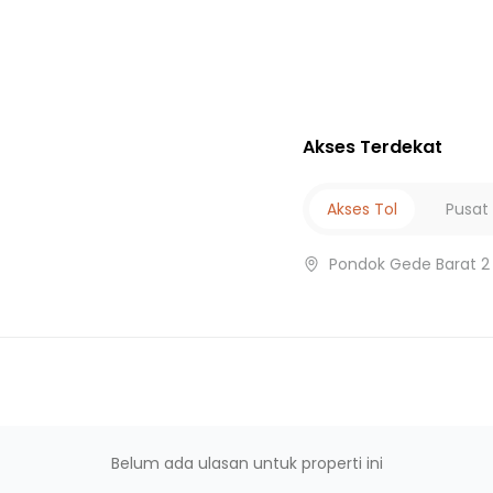
arga
Akses Terdekat
u
Akses Tol
Pusat
SA
Pondok Gede Barat 2 
 Dr. Esnawan Antariksa
an
Belum ada ulasan untuk properti ini