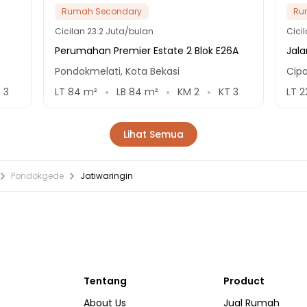
Rumah Secondary
Ru
Cicilan
23.2 Juta/bulan
Cici
Perumahan Premier Estate 2 Blok E26A
Jal
Pondokmelati, Kota Bekasi
Cipa
T
3
LT
84
m²
LB
84
m²
KM
2
KT
3
LT
2
Lihat Semua
Pondokgede
Jatiwaringin
Tentang
Product
About Us
Jual Rumah