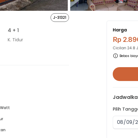
J-31321
4
+ 1
Harga
Rp 2.89
K. Tidur
Cicilan
24.8 
Bebas biaya
Jadwalka
 Watt
Pilih Tang
ur
tan