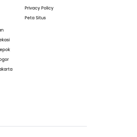
Privacy Policy
Peta Situs
an
ekasi
epok
ogor
akarta