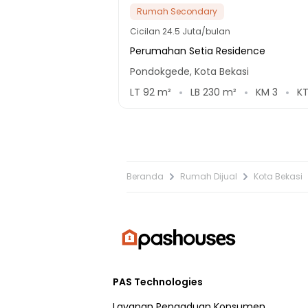
Rumah Secondary
Cicilan
24.5 Juta/bulan
Perumahan Setia Residence
Pondokgede, Kota Bekasi
LT
92
m²
LB
230
m²
KM
3
K
Beranda
Rumah Dijual
Kota Bekasi
PAS Technologies
Layanan Pengaduan Konsumen