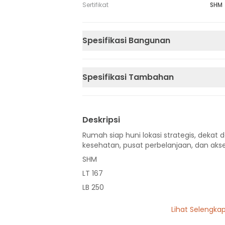
Sertifikat
SHM
Spesifikasi Bangunan
Spesifikasi Tambahan
Deskripsi
Rumah siap huni lokasi strategis, dekat d
kesehatan, pusat perbelanjaan, dan akse
SHM
LT 167
LB 250
2 Lantai
Lihat Selengka
4 Kamar Tidur