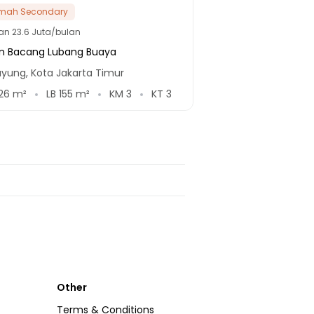
mah Secondary
lan
23.6 Juta/bulan
an Bacang Lubang Buaya
yung, Kota Jakarta Timur
26
m²
LB
155
m²
KM
3
KT
3
Other
Terms & Conditions