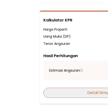
1 Kamar Pembantu
3 Kamar Mandi
Listrik 1300 VA
Kalkulator KPR
Sumber Air Tanah
Hadap Selatan
Harga Properti
Fasilitas Sekitar Hunian:
Uang Muka (DP)
1 Menit ke SMP Negeri 6 Kota Bekasi
Tenor Angsuran
2 Menit ke SDN Jatiwaringin I
Hasil Perhitungan
2 Menit ke SMP PGRI PONDOKGEDE
3 Menit ke SMP & SMK HUTAMA
6 Menit ke Sekolah Dasar Martha
Estimasi Angsuran
7 Menit ke Sekolah Dasar Negeri Jatiwarin
9 Menit ke SMA Negeri 5 Bekasi
5 Menit ke Pasar Pondok Gede
Detail Simu
9 Menit ke Pasar Gardu
15 Menit ke Mall Cipinang Indah