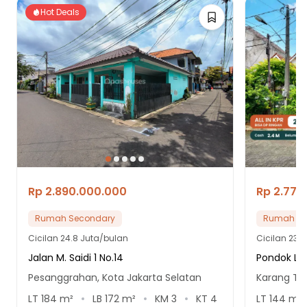
Hot Deals
Rp 2.890.000.000
Rp 2.770
Rumah Secondary
Rumah Se
Cicilan
24.8 Juta/bulan
Cicilan
23.8
Jalan M. Saidi 1 No.14
Pondok Les
Pesanggrahan, Kota Jakarta Selatan
Karang Te
LT
184
m²
LB
172
m²
KM
3
KT
4
LT
144
m²