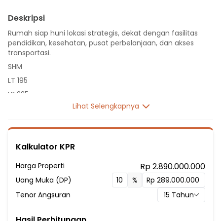
Deskripsi
Rumah siap huni lokasi strategis, dekat dengan fasilitas
pendidikan, kesehatan, pusat perbelanjaan, dan akses
transportasi.
SHM
LT 195
LB 225
Lihat Selengkapnya
2 Lantai
3 Kamar Tidur
2 Kamar Mandi
Kalkulator KPR
Fasilitas Sekitar Hunian:
5 Menit ke SD Negeri Larangan 2
Harga Properti
Rp 2.890.000.000
5 Menit ke Sekolah Dasar Negeri Larangan 5
Uang Muka (DP)
%
5 Menit ke SD Negeri Joglo 10 Pagi
Tenor Angsuran
15
Tahun
4 Menit ke Sekolah Menengah Pertama (SMP) IT Insan
Mubarak
Hasil Perhitungan