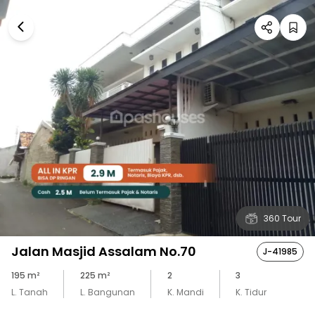
360 Tour
Jalan Masjid Assalam No.70
J-41985
195
m²
225
m²
2
3
L. Tanah
L. Bangunan
K. Mandi
K. Tidur