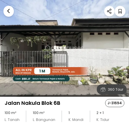
360 Tour
Jalan Nakula Blok 6B
J-31694
100
m²
100
m²
1
2
+ 1
L. Tanah
L. Bangunan
K. Mandi
K. Tidur