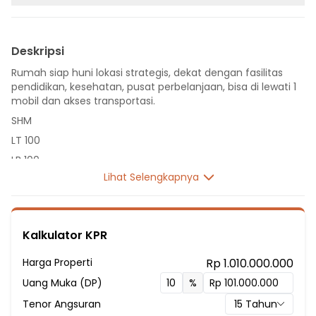
Deskripsi
Rumah siap huni lokasi strategis, dekat dengan fasilitas
pendidikan, kesehatan, pusat perbelanjaan, bisa di lewati 1
mobil dan akses transportasi.
SHM
LT 100
LB 100
Lihat Selengkapnya
1 Lantai
2 Kamar Tidur
1 Kamar Pembantu
Kalkulator KPR
1 Kamar Mandi
Listrik 2200 VA
Harga Properti
Rp 1.010.000.000
Fasilitas Sekitar Hunian:
Uang Muka (DP)
%
1 Menit ke SDIT Al Ikhlas 86
Tenor Angsuran
15
Tahun