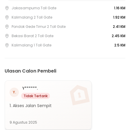
16 Menit ke Pasar Cikunir
Jakasampurna Toll Gate
1.16 KM
9 Menit ke Rumah Sakit Hermina Galaxy
11 Menit ke RS EMC Pekayon
Kalimalang 2 Toll Gate
1.92 KM
15 Menit ke UPTD Puskesmas Jakasetia
Pondok Gede Timur 2 Toll Gate
2.41 KM
14 Menit ke UPTD Puskesmas Jaka Mulya
Bekasi Barat 2 Toll Gate
2.45 KM
18 Menit ke Gerbang Tol Bekasi Barat 1
Kalimalang 1 Toll Gate
2.5 KM
23 Menit ke Stasiun Kranji
20 Menit ke Stasiun Bekasi
11 Menit ke Terminal Sumber Artha
Ulasan Calon Pembeli
15 Menit ke Terminal Bekasi Kayuringin
Y******.
Y.
Tidak Tertarik
1. Akses Jalan Sempit
9 Agustus 2025