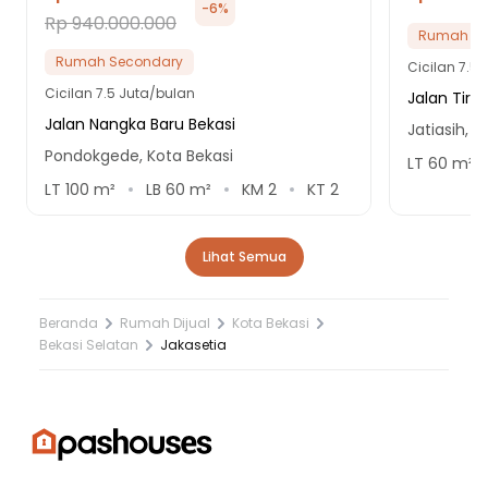
-
6
%
Rp 940.000.000
Rumah Se
Rumah Secondary
Cicilan
7.5 
Cicilan
7.5 Juta/bulan
Jalan Tirt
Jalan Nangka Baru Bekasi
Jatiasih, K
Pondokgede, Kota Bekasi
LT
60
m²
LT
100
m²
LB
60
m²
KM
2
KT
2
Lihat Semua
Beranda
Rumah Dijual
Kota Bekasi
Bekasi Selatan
Jakasetia