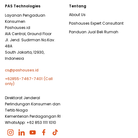
PAS Technologies
Tentang
About Us
Layanan Pengaduan
Konsumen
Pashouses Expert Consultant
Pashouses.id
Panduan Jual Beli Rumah
AIA Central, Ground Floor
Jl. Jend. Sudirman No.Kav.
48A
South Jakarta, 12930,
Indonesia
cs@pashouses.id
+62855-7467-7401 (Call
only)
Direktorat Jenderal
Perlindungan Konsumen dan
Tertib Niaga
Kementerian Perdagangan RI
WhatsApp: +62 853 1111 1010