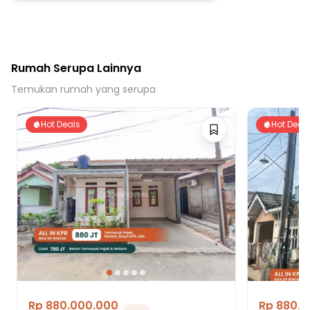
Rumah Serupa Lainnya
Temukan rumah yang serupa
Hot Deals
Hot Deal
Rp 880.000.000
Rp 880.