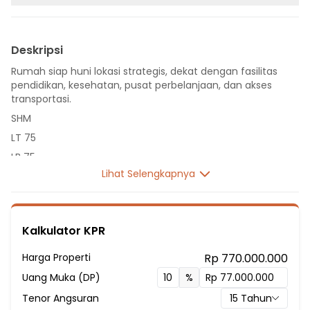
Deskripsi
Rumah siap huni lokasi strategis, dekat dengan fasilitas
pendidikan, kesehatan, pusat perbelanjaan, dan akses
transportasi.
SHM
LT 75
LB 75
Lihat Selengkapnya
1 Lantai
2 Kamar Tidur
2 Kamar Mandi
Kalkulator KPR
Listrik 1300 VA
Fasilitas Sekitar Hunian:
Harga Properti
Rp 770.000.000
1 Menit ke Sekolah Dasar Negeri Bantar Kemang 6
Uang Muka (DP)
%
1 Menit ke SDN Bantar Kemang 2
Tenor Angsuran
15
Tahun