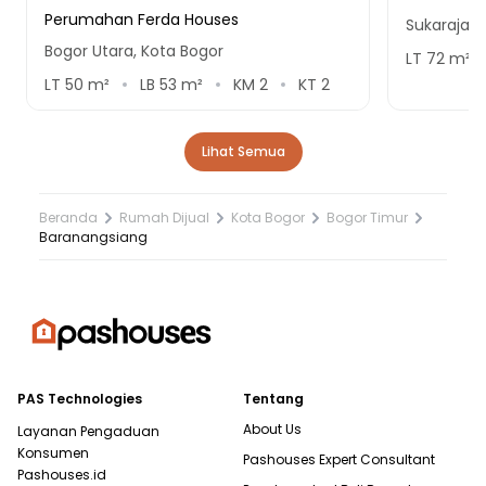
Perumahan Ferda Houses
Sukaraja,
Bogor Utara, Kota Bogor
LT
72
m²
LT
50
m²
LB
53
m²
KM
2
KT
2
Lihat Semua
Beranda
Rumah Dijual
Kota Bogor
Bogor Timur
Baranangsiang
PAS Technologies
Tentang
About Us
Layanan Pengaduan
Konsumen
Pashouses Expert Consultant
Pashouses.id