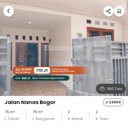
360 Tour
Jalan Nanas Bogor
J-24694
75
m²
75
m²
2
2
L. Tanah
L. Bangunan
K. Mandi
K. Tidur