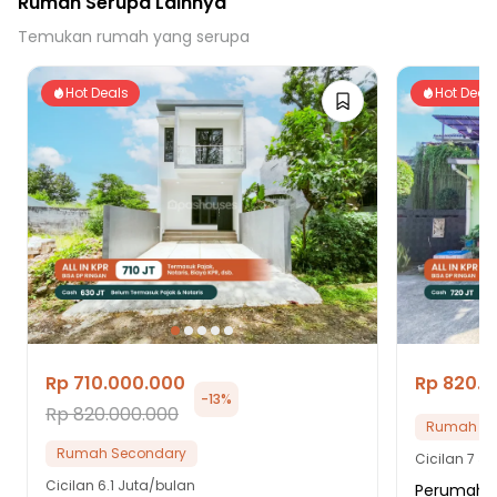
Rumah Serupa Lainnya
Temukan rumah yang serupa
Hot Deals
Hot Deal
Rp 710.000.000
Rp 820.
-
13
%
Rp 820.000.000
Rumah Se
Rumah Secondary
Cicilan
7 Ju
Cicilan
6.1 Juta/bulan
Perumahan