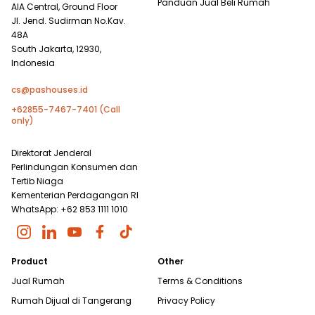
Panduan Jual Beli Rumah
AIA Central, Ground Floor
Jl. Jend. Sudirman No.Kav.
48A
South Jakarta, 12930,
Indonesia
cs@pashouses.id
+62855-7467-7401 (Call
only)
Direktorat Jenderal
Perlindungan Konsumen dan
Tertib Niaga
Kementerian Perdagangan RI
WhatsApp: +62 853 1111 1010
Product
Other
Jual Rumah
Terms & Conditions
Rumah Dijual di
Tangerang
Privacy Policy