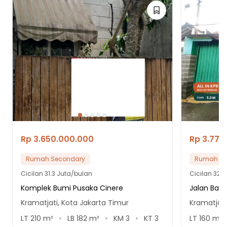
Rp 3.650.000.000
Rp 3.770
Rumah Secondary
Rumah Se
Cicilan
31.3 Juta/bulan
Cicilan
32.4
Komplek Bumi Pusaka Cinere
Jalan Batu
Kramatjati, Kota Jakarta Timur
Kramatjati
LT
210
m²
LB
182
m²
KM
3
KT
3
LT
160
m²