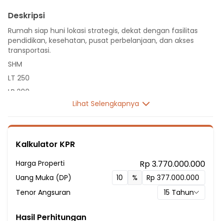
Deskripsi
Rumah siap huni lokasi strategis, dekat dengan fasilitas
pendidikan, kesehatan, pusat perbelanjaan, dan akses
transportasi.
SHM
LT 250
LB 200
Lihat Selengkapnya
1 Lantai
4 Kamar Tidur
1 Kamar Pembantu
Kalkulator KPR
3 Kamar Mandi
Listrik 3500 VA
Harga Properti
Rp 3.770.000.000
Sumber Air Tanah
Uang Muka (DP)
%
Hadap Utara
Tenor Angsuran
15
Tahun
Fasilitas Sekitar Hunian:
2 Menit ke Sekolah Dasar Negeri Tanjung Barat 01 Pagi
Hasil Perhitungan