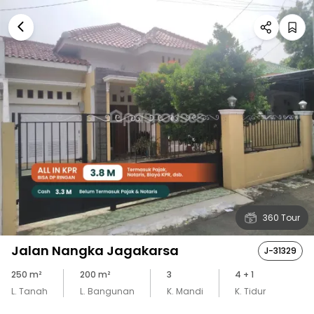
360 Tour
Jalan Nangka Jagakarsa
J-31329
250
m²
200
m²
3
4
+ 1
L. Tanah
L. Bangunan
K. Mandi
K. Tidur