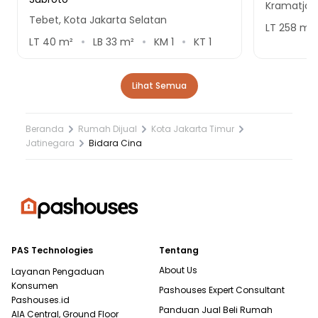
Kramatjati
Tebet, Kota Jakarta Selatan
LT
258
m²
LT
40
m²
LB
33
m²
KM
1
KT
1
Lihat Semua
Beranda
Rumah Dijual
Kota Jakarta Timur
Jatinegara
Bidara Cina
PAS Technologies
Tentang
About Us
Layanan Pengaduan
Konsumen
Pashouses Expert Consultant
Pashouses.id
Panduan Jual Beli Rumah
AIA Central, Ground Floor