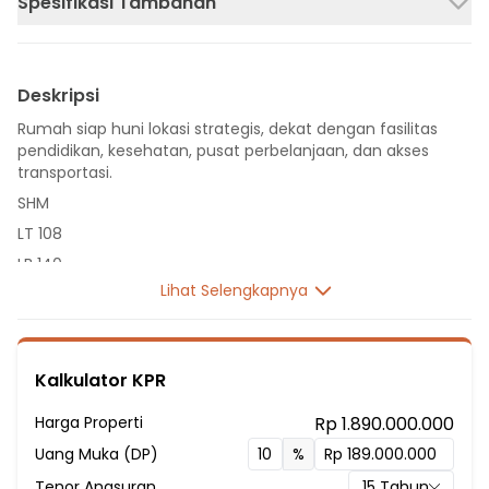
Spesifikasi Tambahan
Deskripsi
Rumah siap huni lokasi strategis, dekat dengan fasilitas
pendidikan, kesehatan, pusat perbelanjaan, dan akses
transportasi.
SHM
LT 108
LB 140
Lihat Selengkapnya
2 Lantai
3 Kamar Tidur
2 Kamar Mandi
Kalkulator KPR
Listrik 2200 VA
Sumber Air PDAM
Harga Properti
Rp 1.890.000.000
Hadap Timur
Uang Muka (DP)
%
Fasilitas Sekitar Hunian:
Tenor Angsuran
15
Tahun