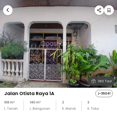
360 Tour
Jalan Otista Raya 1A
J-35041
108
m²
140
m²
2
3
L. Tanah
L. Bangunan
K. Mandi
K. Tidur