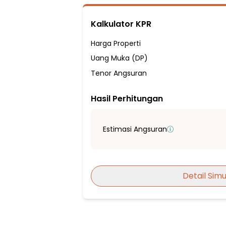
Listrik 1300 VA
Sumber Air PDAM
Kalkulator KPR
Hadap Selatan
Fasilitas Sekitar Hunian:
Harga Properti
4 Menit ke Sekolah Dasar Negeri Parapat
Uang Muka (DP)
3 Menit ke Sekolah Dasar Negeri Perumn
Tenor Angsuran
5 Menit ke Sekolah Dasar Negeri Parapat 
Hasil Perhitungan
3 Menit ke SD Negeri 3 Perumnas
1 Menit ke SMP NUSA JAYA (LUSIANA)
2 Menit ke SMP - SMK Pasundan Tanger
Estimasi Angsuran
3 Menit ke SMP Muhammadiyah 5 Kota 
1 Menit ke Hilaris School
1 Menit ke SMA HILARIS TANGERANG
Detail Simu
2 Menit ke SMA MUHAMMADIYAH 4 KOTA
6 Menit ke Sekolah Surya Bangsa - Pale
4 Menit ke SMA Negeri 8 Kota Tangerang