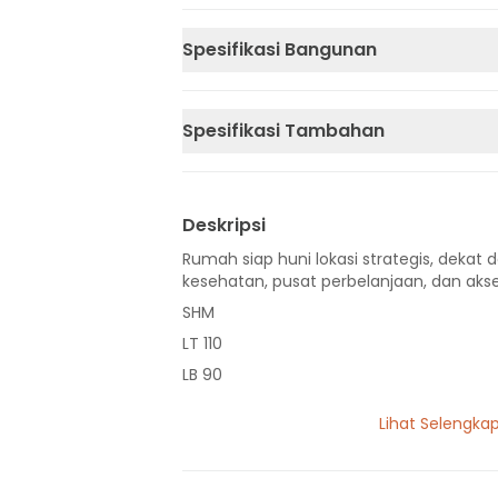
Spesifikasi Bangunan
Spesifikasi Tambahan
Deskripsi
Rumah siap huni lokasi strategis, dekat d
kesehatan, pusat perbelanjaan, dan akse
SHM
LT 110
LB 90
1 Lantai
Lihat Selengka
3 Kamar Tidur
2 Kamar Mandi