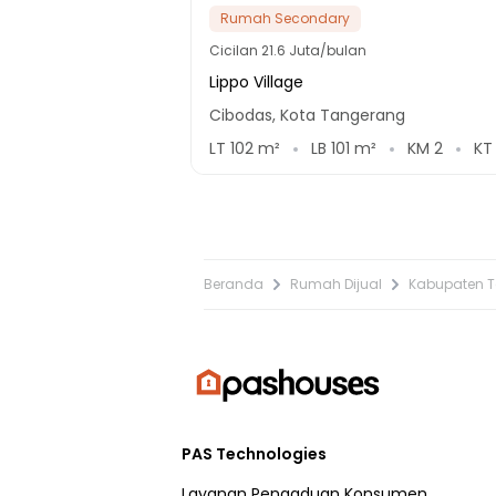
Rumah Secondary
Cicilan
21.6 Juta/bulan
Lippo Village
Cibodas, Kota Tangerang
LT
102
m²
LB
101
m²
KM
2
K
Beranda
Rumah Dijual
Kabupaten 
PAS Technologies
Layanan Pengaduan Konsumen