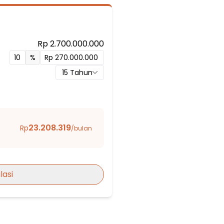
Rp 2.700.000.000
 4
%
as 5
15
Tahun
1
ang
23.208.319
Rp
/bulan
Tangerang
lasi
 TANGERANG
m Semi