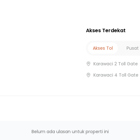
ang
Lippo Village
Akses Terdekat
yifa
Akses Tol
Pusat
erang
rat
Karawaci 2 Toll Gate
Karawaci 4 Toll Gate
Belum ada ulasan untuk properti ini