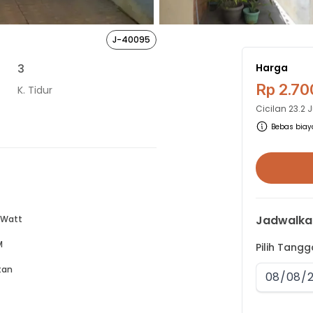
J-40095
3
Harga
Rp 2.70
K. Tidur
Cicilan
23.2 
Bebas biaya
Jadwalka
 Watt
M
Pilih Tang
tan