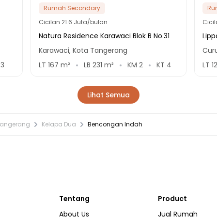
Rumah Secondary
Ru
Cicilan
21.6 Juta/bulan
Cici
Natura Residence Karawaci Blok B No.31
Lipp
Karawaci, Kota Tangerang
Cur
T
3
LT
167
m²
LB
231
m²
KM
2
KT
4
LT
1
Lihat Semua
Tangerang
Kelapa Dua
Bencongan Indah
Tentang
Product
About Us
Jual Rumah