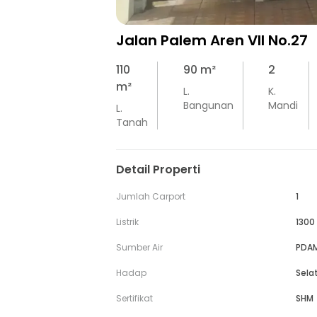
Jalan Palem Aren VII No.27
110
90
m²
2
m²
L.
K.
Bangunan
Mandi
L.
Tanah
Detail Properti
Jumlah Carport
1
Listrik
1300
Sumber Air
PDA
Hadap
Sela
Sertifikat
SHM