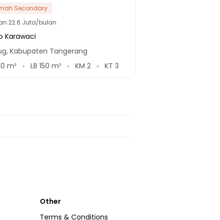
mah Secondary
lan
22.6 Juta/bulan
o Karawaci
ug, Kabupaten Tangerang
20
m²
LB
150
m²
KM
2
KT
3
Other
Terms & Conditions