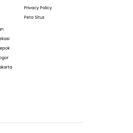
Privacy Policy
Peta Situs
an
ekasi
epok
ogor
akarta