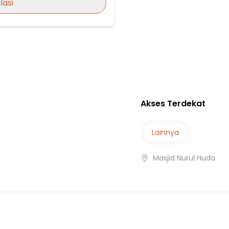
lasi
gerang
MBI
Akses Terdekat
Lainnya
oup)
Masjid Nurul Huda