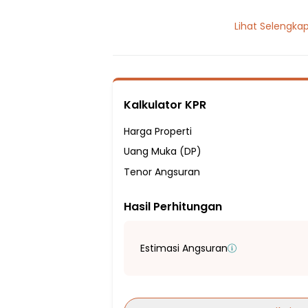
1 Lantai
Lihat Selengka
3 Kamar Tidur
2 Kamar Mandi
Listrik 1300 VA
Sumber Air PDAM
Kalkulator KPR
Hadap Timur
Fasilitas Sekitar Hunian:
Harga Properti
2 Menit ke SDN Pemukiman
Uang Muka (DP)
2 Menit ke SDN Salembaran 3
Tenor Angsuran
3 Menit ke SDN Salembaran 2
Hasil Perhitungan
9 Menit ke TK-SD Mentari Bangsa
14 Menit ke SDN Blimbing III
3 Menit ke SMPN 3 KOSAMBI
Estimasi Angsuran
7 Menit ke SMP KARYA PERTIWI
7 Menit ke SMP NEGERI 1 KOSAMBI
6 Menit ke SMP Negeri 3 Teluknaga