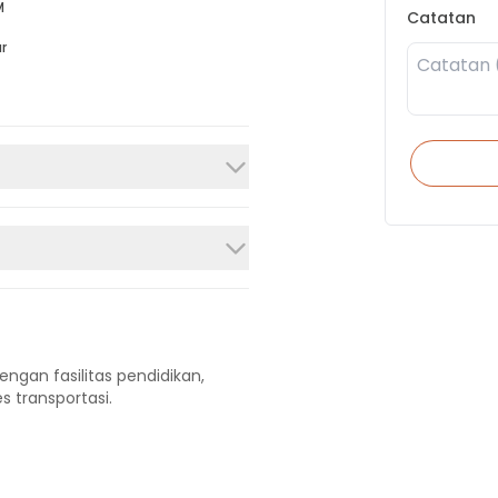
M
Catatan
r
engan fasilitas pendidikan,
s transportasi.