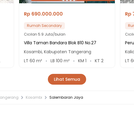
Rp 690.000.000
Rp 
Rumah Secondary
Ru
Cicilan
5.9 Juta/bulan
Cici
Villa Taman Bandara Blok B10 No.27
Per
Kosambi, Kabupaten Tangerang
Kali
2
LT
60
m²
LB
100
m²
KM
1
KT
2
LT
6
Lihat Semua
Tangerang
Kosambi
Salembaran Jaya