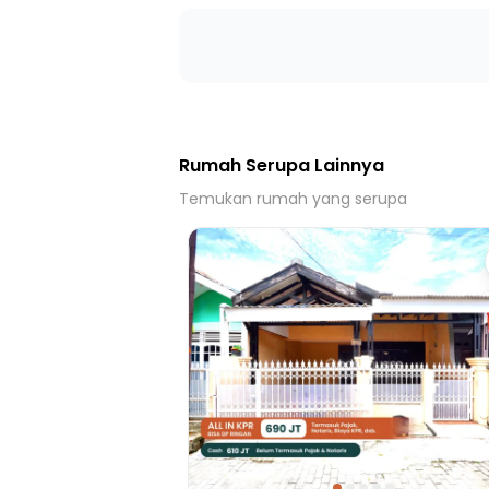
34 Menit ke Gerbang Tol Kataraja
31 Menit ke Gerbang Tol Kosambi 1
25 Menit ke Gerbang Tol Benda
28 Menit ke GT TOL CENGKARENG
Rumah Serupa Lainnya
Temukan rumah yang serupa