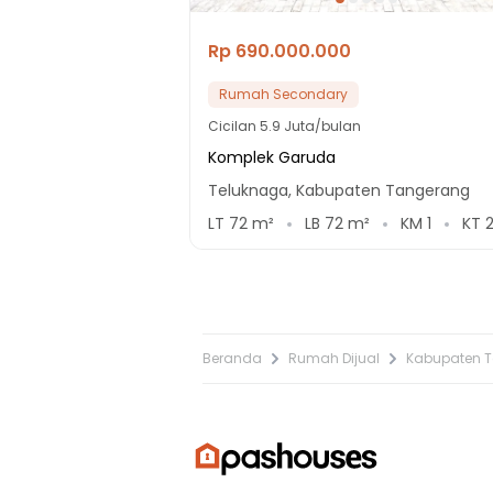
Rp 690.000.000
Rumah Secondary
Cicilan
5.9 Juta/bulan
Komplek Garuda
Teluknaga, Kabupaten Tangerang
LT
72
m²
LB
72
m²
KM
1
KT
Beranda
Rumah Dijual
Kabupaten 