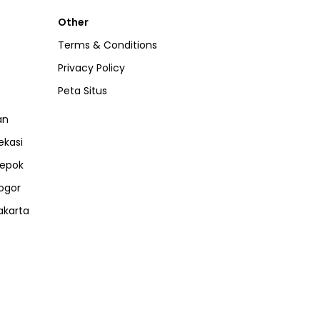
Other
Terms & Conditions
Privacy Policy
Peta Situs
an
ekasi
epok
ogor
akarta