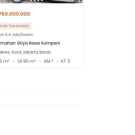
750.000.000
mah Secondary
lan
6.4 Juta/bulan
umahan Griya Rawa Kompeni
deres, Kota Jakarta Barat
6
m²
LB
90
m²
KM
1
KT
3