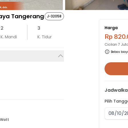
Jaya Tangerang
J-32058
2
3
Harga
Rp 820
K. Mandi
K. Tidur
Cicilan
7 Jut
Bebas biaya
Jadwalka
Pilih Tang
 Watt