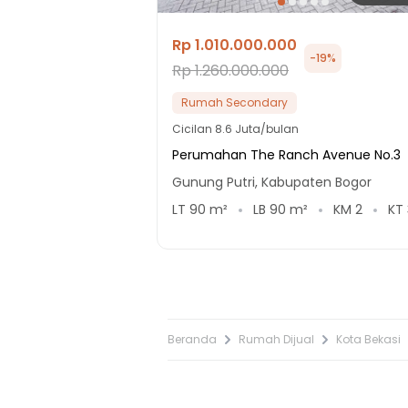
Rp 1.010.000.000
-
19
%
Rp 1.260.000.000
Rumah Secondary
Cicilan
8.6 Juta/bulan
Perumahan The Ranch Avenue No.3
Gunung Putri, Kabupaten Bogor
LT
90
m²
LB
90
m²
KM
2
KT
Beranda
Rumah Dijual
Kota Bekasi