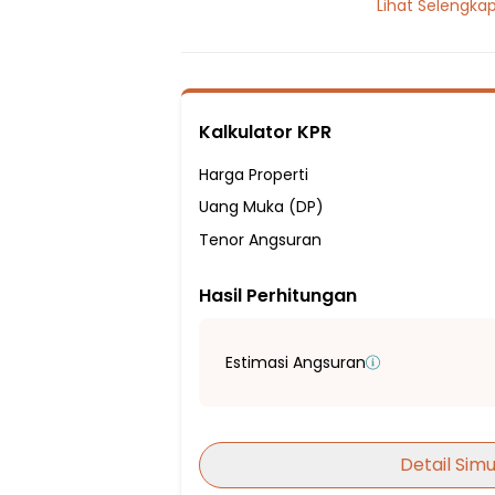
Lihat Selengka
4 Kamar Tidur
1 Kamar Pembantu
3 Kamar Mandi
Listrik 1300 VA
Kalkulator KPR
Sumber Air Tanah
Hadap Barat Laut
Harga Properti
Fasilitas Sekitar Hunian:
Uang Muka (DP)
1 Menit ke SD Silaturahim Islamic School
Tenor Angsuran
2 Menit ke SDN Jatikarya III
Hasil Perhitungan
3 Menit ke SDN Jatikarya IV
4 Menit ke SD Dan SMP Penuai
7 Menit ke Sekolah Dasar Islam Ar-Rah
Estimasi Angsuran
7 Menit ke SMAN 7 Depok
9 Menit ke Sekolah Menengah Atas Neger
9 Menit ke SMP Harapan Massa
Detail Simu
4 Menit ke Plasa Cibubur