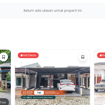
Belum ada ulasan untuk properti ini
a
Hot Deals
H
Tour