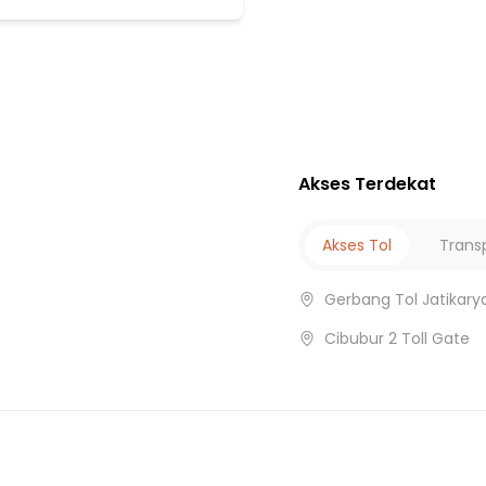
ubur
Akses Terdekat
r
Akses Tol
Trans
Gerbang Tol Jatikary
Cibubur 2 Toll Gate
si
r
n