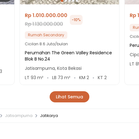
Rp 1.010.000.000
Rp 
-
10
%
Rp 1.130.000.000
Ru
Rumah Secondary
Cici
Cicilan
8.6 Juta/bulan
Per
Perumahan The Green Valley Residence
Cipa
Blok B No.24
LT
8
Jatisampurna, Kota Bekasi
3
LT
93
m²
LB
73
m²
KM
2
KT
2
Lihat Semua
Jatisampurna
Jatikarya