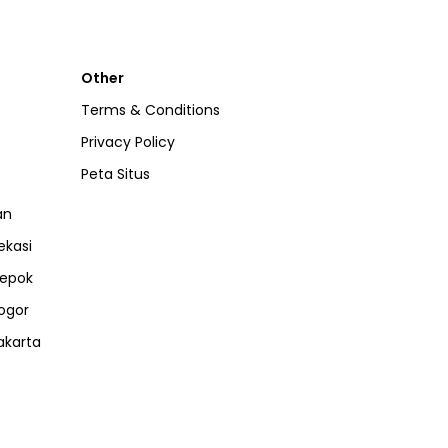
Other
Terms & Conditions
Privacy Policy
Peta Situs
an
ekasi
epok
ogor
akarta