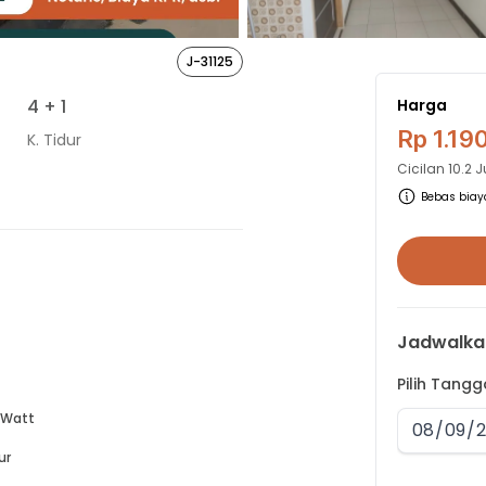
J-31125
4
+ 1
Harga
Rp 1.19
K. Tidur
Cicilan
10.2 
Bebas biaya
Jadwalka
Pilih Tang
 Watt
ur