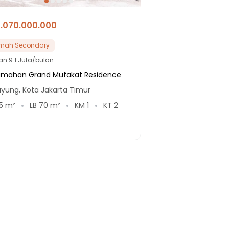
1.070.000.000
mah Secondary
lan
9.1 Juta/bulan
umahan Grand Mufakat Residence
yung, Kota Jakarta Timur
5
m²
LB
70
m²
KM
1
KT
2