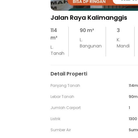
Jalan Raya Kalimanggis
114
90
m²
3
m²
L.
K.
Bangunan
Mandi
L.
Tanah
Detail Properti
Panjang Tanah
114m
Lebar Tanah
90m
Jumlah Carport
1
Listrik
1300
Sumber Air
Sum