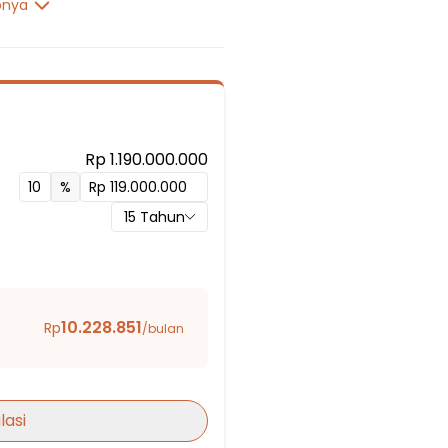
pnya
Rp 1.190.000.000
%
15
Tahun
man
10.228.851
Rp
/bulan
i 7 Bekasi
lasi