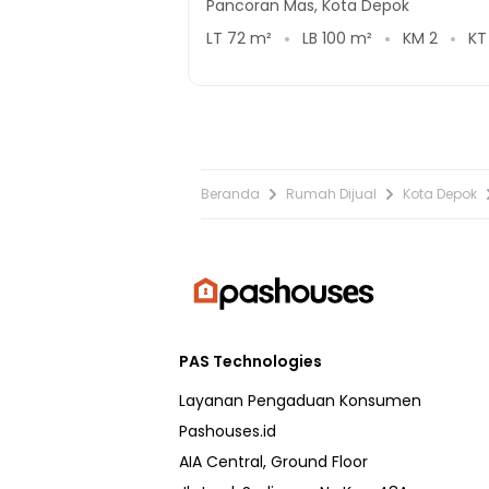
Pancoran Mas, Kota Depok
LT
72
m²
LB
100
m²
KM
2
K
Beranda
Rumah Dijual
Kota Depok
PAS Technologies
Layanan Pengaduan Konsumen
Pashouses.id
AIA Central, Ground Floor