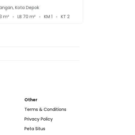
angan, Kota Depok
3
m²
LB
70
m²
KM
1
KT
2
Other
Terms & Conditions
Privacy Policy
Peta Situs