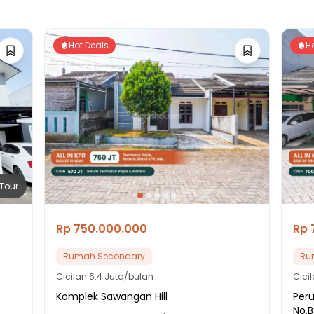
Hot Deals
H
Tour
Rp 750.000.000
Rp 
Rumah Secondary
Ru
Cicilan
6.4 Juta/bulan
Cici
Komplek Sawangan Hill
Per
No.B