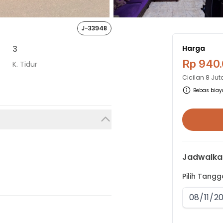
J-33948
3
Harga
Rp 940
K. Tidur
Cicilan
8 Jut
Bebas biaya
Jadwalka
Pilih Tang