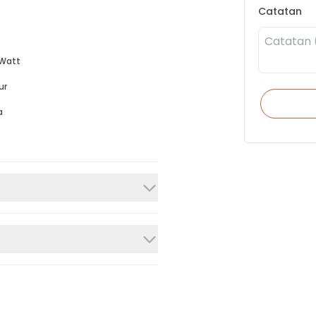
Catatan
Watt
ur
a