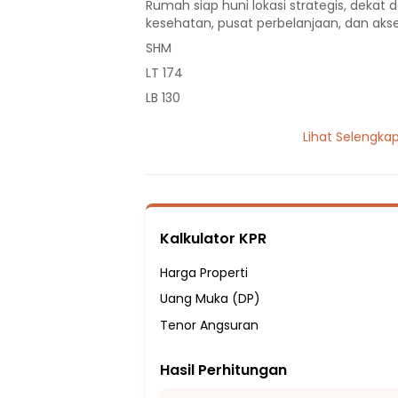
Rumah siap huni lokasi strategis, dekat d
kesehatan, pusat perbelanjaan, dan akse
SHM
LT 174
LB 130
1 Lantai
Lihat Selengka
3 Kamar Tidur
1 Kamar Mandi
Listrik 900 VA
Sumber Air Tanah
Kalkulator KPR
Hadap Utara
Fasilitas Sekitar Hunian:
Harga Properti
2 Menit ke Sekolah Dasar Negeri Pasir Put
Uang Muka (DP)
3 Menit ke Sekolah Dasar Negeri Pasir Put
Tenor Angsuran
4 Menit ke Sekolah Dasar Negeri Pasirput
Hasil Perhitungan
8 Menit ke Sekolah Dasar Islam Cipayun
8 Menit ke SDN Bedahan 03