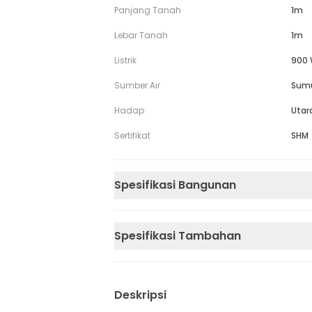
Panjang Tanah
1m
Lebar Tanah
1m
Listrik
900 
Sumber Air
Sum
Hadap
Utar
Sertifikat
SHM
Spesifikasi Bangunan
Spesifikasi Tambahan
Deskripsi