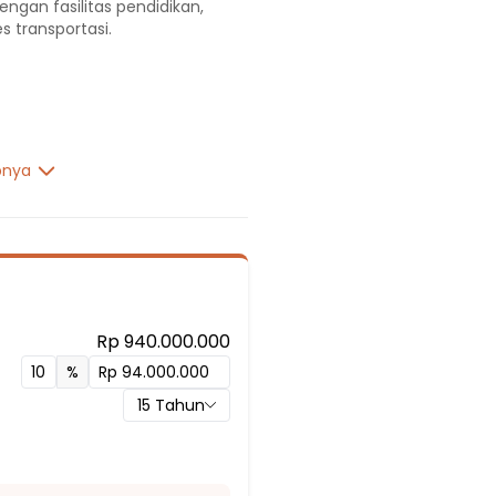
engan fasilitas pendidikan,
s transportasi.
pnya
Rp 940.000.000
ih 01
%
ih 03
15
Tahun
ih 02
g