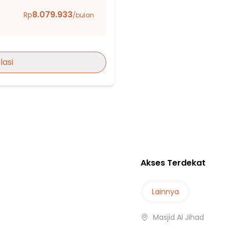
8.079.933
Rp
/bulan
DEPOK
lasi
Akses Terdekat
Lainnya
Masjid Al Jihad