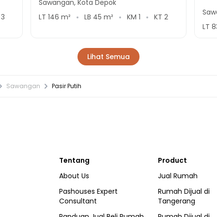
Sawangan, Kota Depok
Saw
T
3
LT
146
m²
LB
45
m²
KM
1
KT
2
LT
8
Lihat Semua
Sawangan
Pasir Putih
Tentang
Product
About Us
Jual Rumah
Pashouses Expert
Rumah Dijual di
Consultant
Tangerang
Panduan Jual Beli Rumah
Rumah Dijual di