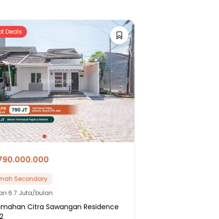
ot Deals
790.000.000
mah Secondary
lan
6.7 Juta/bulan
umahan Citra Sawangan Residence
2