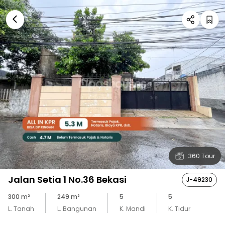
360 Tour
Jalan Setia 1 No.36 Bekasi
J-49230
300
m²
249
m²
5
5
L. Tanah
L. Bangunan
K. Mandi
K. Tidur