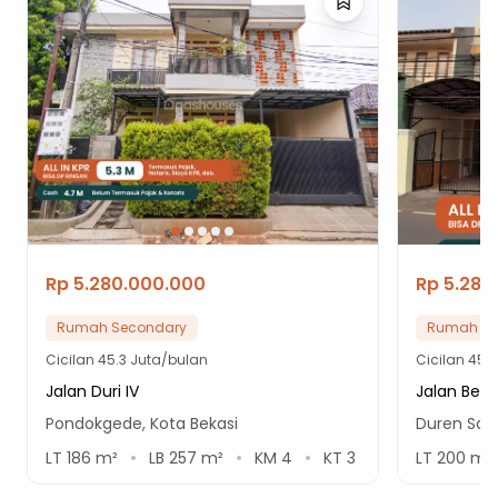
Rp 5.280.000.000
Rp 5.280
Rumah Secondary
Rumah Se
Cicilan
45.3 Juta/bulan
Cicilan
45.3
Jalan Duri IV
Jalan Betu
Pondokgede, Kota Bekasi
Duren Sawi
LT
186
m²
LB
257
m²
KM
4
KT
3
LT
200
m²