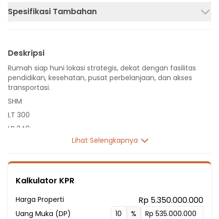
Spesifikasi Tambahan
Deskripsi
Rumah siap huni lokasi strategis, dekat dengan fasilitas
pendidikan, kesehatan, pusat perbelanjaan, dan akses
transportasi.
SHM
LT 300
LB 249
Lihat Selengkapnya
2 Lantai
5 Kamar Tidur
5 Kamar Mandi
Kalkulator KPR
Listrik 4400 VA
Sumber Air Tanah
Harga Properti
Rp 5.350.000.000
Fasilitas Sekitar Hunian:
Uang Muka (DP)
%