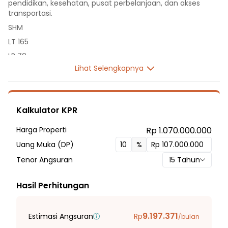
pendidikan, kesehatan, pusat perbelanjaan, dan akses
transportasi.
SHM
LT 165
LB 70
Lihat Selengkapnya
1 Lantai
2 Kamar Tidur
1 Kamar Mandi
Kalkulator KPR
Listrik 2200 VA
Fasilitas Sekitar Hunian:
Harga Properti
Rp 1.070.000.000
2 Menit ke Sekolah Dasar Negeri Kunciran 7
Uang Muka (DP)
%
3 Menit ke SD Paku
Tenor Angsuran
15
Tahun
4 Menit ke Sekolah Dasar Islam Yakmi
4 Menit ke SDN Kunciran 3
Hasil Perhitungan
12 Menit ke SMP Negeri 15 Kota Tangerang Selatan
10 Menit ke SMP KI HAJAR DEWANTORO
9.197.371
Estimasi Angsuran
Rp
/bulan
2 Menit ke SMP & SMA Az Zamir Islamic School