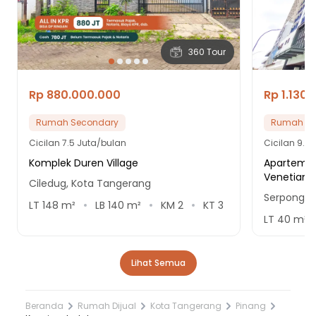
360 Tour
Rp 880.000.000
Rp 1.130
Rumah Secondary
Rumah Se
Cicilan
7.5 Juta/bulan
Cicilan
9.7 
Komplek Duren Village
Apartemen
Venetian
Ciledug, Kota Tangerang
Serpong U
LT
148
m²
LB
140
m²
KM
2
KT
3
LT
40
m²
Lihat Semua
Beranda
Rumah Dijual
Kota Tangerang
Pinang