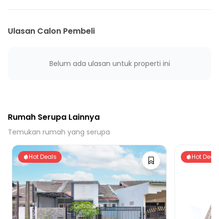
9 Menit ke Puskesmas Sudimara Pinang
14 Menit ke UPT Puskesmas Panunggangan
Ulasan Calon Pembeli
18 Menit ke UPTD. Puskesmas Pondok Kacang Timur
27 Menit ke Gerbang Tol Tangerang
Belum ada ulasan untuk properti ini
19 Menit ke Stasiun Batu Ceper
17 Menit ke Stasiun Tanah Tinggi
25 Menit ke Stasiun Poris
18 Menit ke Terminal Bus Ciledug
Rumah Serupa Lainnya
21 Menit ke Terminal Poris Plawad
Temukan rumah yang serupa
Hot Deals
Hot Deal