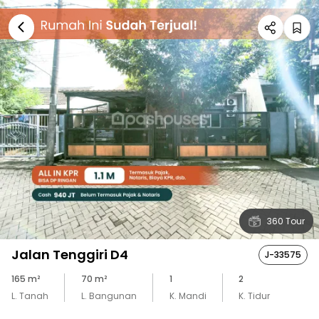
360 Tour
Jalan Tenggiri D4
J-33575
165
m²
70
m²
1
2
L. Tanah
L. Bangunan
K. Mandi
K. Tidur