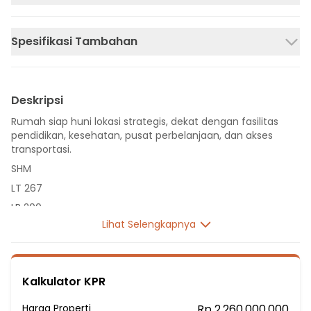
Spesifikasi Tambahan
Deskripsi
Rumah siap huni lokasi strategis, dekat dengan fasilitas
pendidikan, kesehatan, pusat perbelanjaan, dan akses
transportasi.
SHM
LT 267
LB 200
Lihat Selengkapnya
1 Lantai
3 Kamar Tidur
1 Kamar Pembantu
Kalkulator KPR
3 Kamar Mandi
Listrik 2200 VA
Harga Properti
Rp 2.260.000.000