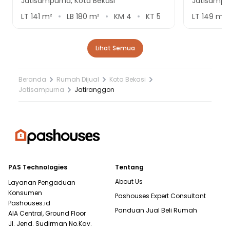
Jatisampurna, Kota Bekasi
Jatisampur
LT
141
m²
LB
180
m²
KM
4
KT
5
LT
149
m²
Lihat Semua
Beranda
Rumah Dijual
Kota Bekasi
Jatisampurna
Jatiranggon
PAS Technologies
Tentang
About Us
Layanan Pengaduan
Konsumen
Pashouses Expert Consultant
Pashouses.id
Panduan Jual Beli Rumah
AIA Central, Ground Floor
Jl. Jend. Sudirman No.Kav.