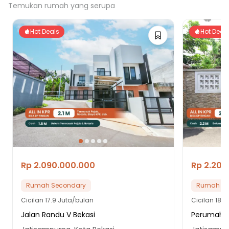
Temukan rumah yang serupa
25 Menit ke Stasiun Lenteng Agung
25 Menit ke Stasiun Tanjung Barat
Hot Deals
Hot Deal
35 Menit ke Stasiun Pasar Minggu
Rp 2.090.000.000
Rp 2.200
Rumah Secondary
Rumah Se
Cicilan
17.9 Juta/bulan
Cicilan
18.9
Jalan Randu V Bekasi
Perumahan