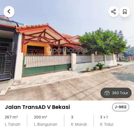
360 Tour
Jalan TransAD V Bekasi
J-9812
267
m²
200
m²
3
3
+ 1
L. Tanah
L. Bangunan
K. Mandi
K. Tidur