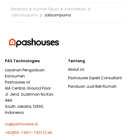
Beranda
Rumah Dijual
Kota Bekasi
Jatisampurna
Jatisampurna
PAS Technologies
Tentang
About Us
Layanan Pengaduan
Konsumen
Pashouses Expert Consultant
Pashouses.id
Panduan Jual Beli Rumah
AIA Central, Ground Floor
Jl. Jend. Sudirman No.Kav.
48A
South Jakarta, 12930,
Indonesia
cs@pashouses.id
+62855-7467-7401 (Call