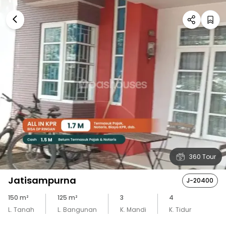
360 Tour
Jatisampurna
J-20400
150
m²
125
m²
3
4
L. Tanah
L. Bangunan
K. Mandi
K. Tidur