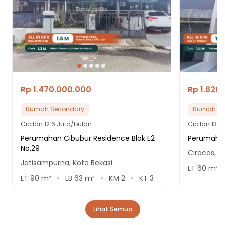
Rp 1.470.000.000
Rp 1.620
Rumah Secondary
Rumah Se
Cicilan
12.6 Juta/bulan
Cicilan
13.9
Perumahan Cibubur Residence Blok E2
Perumahan
No.29
Ciracas, K
Jatisampurna, Kota Bekasi
LT
60
m²
LT
90
m²
LB
63
m²
KM
2
KT
3
Lihat Semua