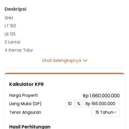
Deskripsi
SHM
LT 150
LB 125
2 Lantai
4 Kamar Tidur
3 Kamar Mandi
Lihat Selengkapnya
Listrik 1300 VA
Sumber Air PDAM
Hadap Utara
Kalkulator KPR
Fasilitas Sekitar Hunian:
Harga Properti
Rp 1.660.000.000
7 menit ke Sekolah Menengah Atas Negeri 7 Bekasi
Uang Muka (DP)
%
15 menit ke SD Maria
Tenor Angsuran
15
Tahun
20 menit ke SDN Bambu Apus 01
20 menit ke SMA Negeri 11 Bekasi
Hasil Perhitungan