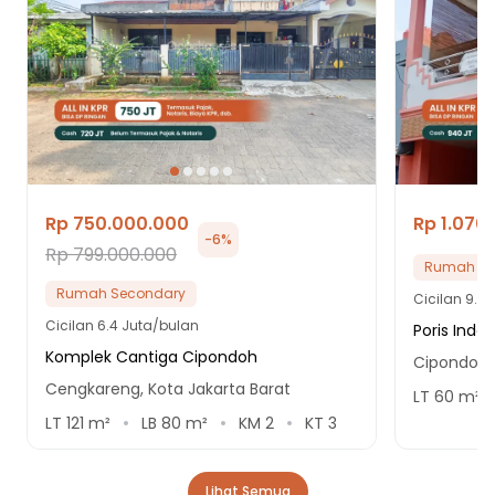
Rp 750.000.000
Rp 1.070
-
6
%
Rp 799.000.000
Rumah Se
Rumah Secondary
Cicilan
9.1 
Cicilan
6.4 Juta/bulan
Poris Inda
Komplek Cantiga Cipondoh
Cipondoh,
Cengkareng, Kota Jakarta Barat
LT
60
m²
LT
121
m²
LB
80
m²
KM
2
KT
3
Lihat Semua