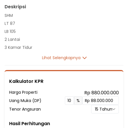
Deskripsi
SHM
LT 87
LB 105
2 Lantai
3 Kamar Tidur
1 Kamar Mandi
Lihat Selengkapnya
Sumber Air PAM
Listrik 2200 VA
16 Menit ke Sekolah Dasar Harapan Jaya
Kalkulator KPR
26 Menit ke SDK PENABUR Kota Gading Serpong
Harga Properti
Rp 880.000.000
27 Menit ke TK-SD-SMP-SMA-SMK SETIA BHAKTI
Uang Muka (DP)
%
22 Menit ke Central Park
Tenor Angsuran
15
Tahun
34 Menit ke Mall Taman Anggrek
35 Menit ke Mall Senayan City
Hasil Perhitungan
30 Menit ke Pasar Anyar Tangerang