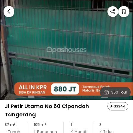
360 Tour
Jl Petir Utama No 60 Cipondoh
J-33344
Tangerang
87
m²
105
m²
1
3
L. Tanah
L. Bangunan
K. Mandi
K. Tidur