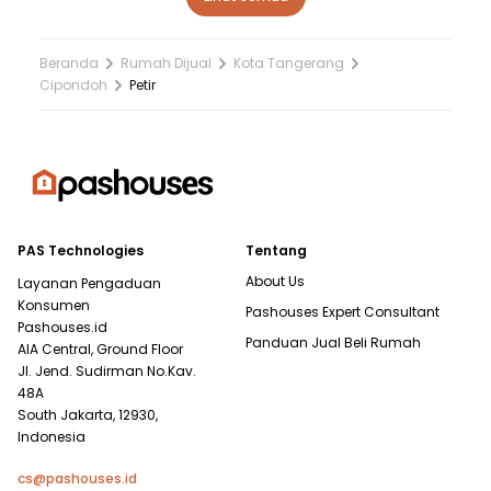
Beranda
Rumah Dijual
Kota Tangerang
Cipondoh
Petir
PAS Technologies
Tentang
About Us
Layanan Pengaduan
Konsumen
Pashouses Expert Consultant
Pashouses.id
Panduan Jual Beli Rumah
AIA Central, Ground Floor
Jl. Jend. Sudirman No.Kav.
48A
South Jakarta, 12930,
Indonesia
cs@pashouses.id