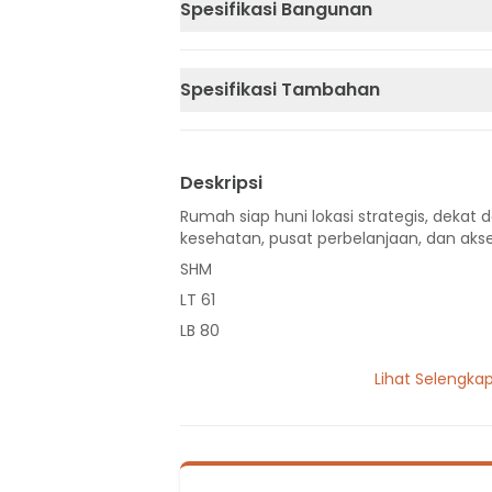
Spesifikasi Bangunan
Spesifikasi Tambahan
Deskripsi
Rumah siap huni lokasi strategis, dekat d
kesehatan, pusat perbelanjaan, dan akse
SHM
LT 61
LB 80
2 Lantai
Lihat Selengka
1 Kamar Tidur
2 Kamar Mandi
Listrik 3500 VA
Hadap Timur