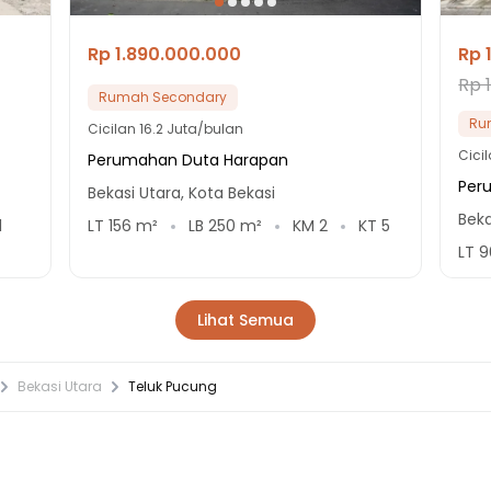
Rp 1.890.000.000
Rp 
Rp 
Rumah Secondary
Ru
Cicilan
16.2 Juta/bulan
Cici
Perumahan Duta Harapan
Peru
Bekasi Utara, Kota Bekasi
Beka
1
LT
156
m²
LB
250
m²
KM
2
KT
5
LT
9
Lihat Semua
Bekasi Utara
Teluk Pucung