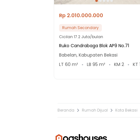
Rp 2.010.000.000
Rumah Secondary
Cicilan
17.2 Juta/bulan
Ruko Candrabaga Blok AP9 No.71
Babelan, Kabupaten Bekasi
LT
60
m²
LB
95
m²
KM
2
KT
Beranda
Rumah Dijual
Kota Bekasi