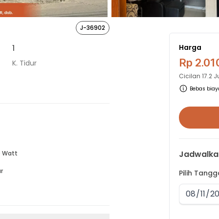
3
J-36902
1
Harga
Rp 2.01
K. Tidur
Cicilan
17.2 
Bebas biaya
Jadwalka
 Watt
r
Pilih Tang