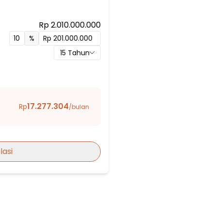
ttaqwa 10
Rp 2.010.000.000
Bekasi
%
15
Tahun
ng III, V, VI
a Bekasi
17.277.304
Rp
/bulan
lasi