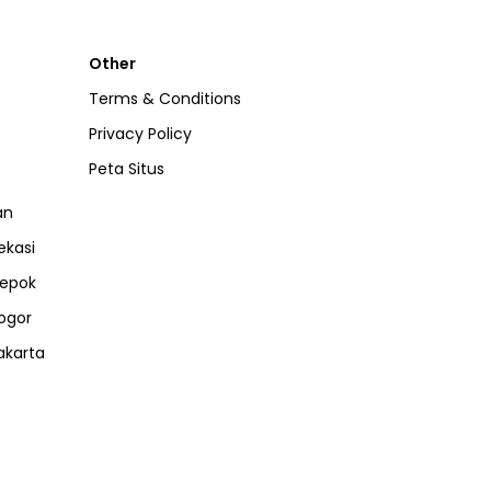
Other
Terms & Conditions
Privacy Policy
Peta Situs
an
ekasi
epok
ogor
akarta