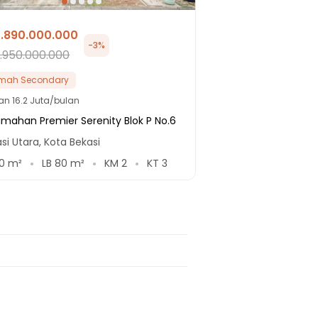
1.890.000.000
-
3
%
1.950.000.000
mah Secondary
lan
16.2 Juta/bulan
mahan Premier Serenity Blok P No.6
si Utara, Kota Bekasi
0
m²
LB
80
m²
KM
2
KT
3