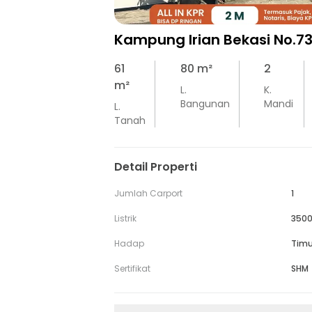
Kampung Irian Bekasi No.7
61
80
m²
2
m²
L.
K.
Bangunan
Mandi
L.
Tanah
Detail Properti
Jumlah Carport
1
Listrik
3500
Hadap
Timu
Sertifikat
SHM