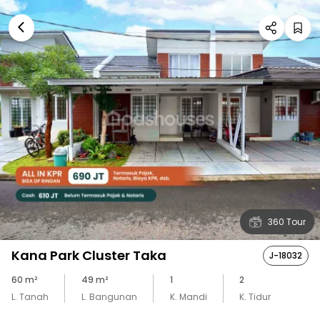
360 Tour
Kana Park Cluster Taka
J-18032
60
m²
49
m²
1
2
L. Tanah
L. Bangunan
K. Mandi
K. Tidur