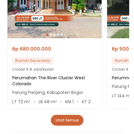
Rp 680.000.000
Rp 500.
Rumah Secondary
Rumah Se
Cicilan
5.8 Juta/bulan
Cicilan
4.2 
Perumahan The River Cluster West
Perumnas 
Colorado
Parung Pa
Parung Panjang, Kabupaten Bogor
LT
144
m²
LT
72
m²
LB
48
m²
KM
1
KT
2
Lihat Semua