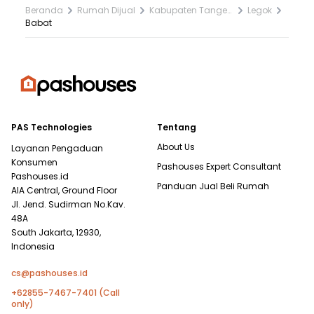
Beranda
Rumah Dijual
Kabupaten Tangerang
Legok
Babat
PAS Technologies
Tentang
About Us
Layanan Pengaduan
Konsumen
Pashouses Expert Consultant
Pashouses.id
Panduan Jual Beli Rumah
AIA Central, Ground Floor
Jl. Jend. Sudirman No.Kav.
48A
South Jakarta, 12930,
Indonesia
cs@pashouses.id
+62855-7467-7401 (Call
only)