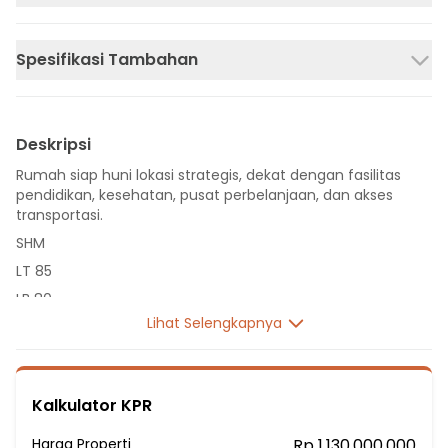
Spesifikasi Tambahan
Deskripsi
Rumah siap huni lokasi strategis, dekat dengan fasilitas
pendidikan, kesehatan, pusat perbelanjaan, dan akses
transportasi.
SHM
LT 85
LB 80
Lihat Selengkapnya
2 Lantai
3 Kamar Tidur
2 Kamar Mandi
Kalkulator KPR
Listrik 2200 VA
Sumber Air Tanah
Harga Properti
Rp 1.130.000.000