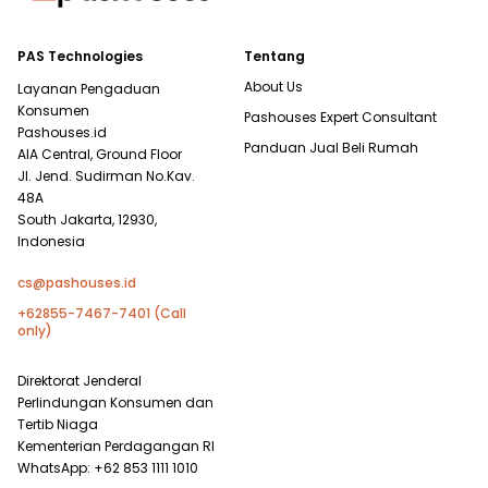
PAS Technologies
Tentang
About Us
Layanan Pengaduan
Konsumen
Pashouses Expert Consultant
Pashouses.id
Panduan Jual Beli Rumah
AIA Central, Ground Floor
Jl. Jend. Sudirman No.Kav.
48A
South Jakarta, 12930,
Indonesia
cs@pashouses.id
+62855-7467-7401 (Call
only)
Direktorat Jenderal
Perlindungan Konsumen dan
Tertib Niaga
Kementerian Perdagangan RI
WhatsApp: +62 853 1111 1010