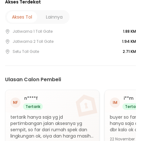
Akses Terdekat
10 Menit ke Puskesmas Jati Warna
10 Menit ke Rumah Sakit Jatisampurna
Akses Tol
Lainnya
15 Menit ke RSUD Cipayung
Jatiwarna 1 Toll Gate
1.88 KM
15 Menit ke Rumah Sakit Jati Rahayu
15 Menit ke RS Helsa Jatirahayu
Jatiwarna 2 Toll Gate
1.94 KM
15 Menit ke RSUD Jatisampurna Kota Bekasi
Setu Toll Gate
2.71 KM
15 Menit ke Puskesmas Jatirahayu
15 Menit ke RS Mitra Keluarga Pratama Jatiasih
20 Menit ke Terminal Kampung Rambutan
Ulasan Calon Pembeli
25 Menit ke Stasiun Tanjung Barat
25 Menit ke Stasiun Lenteng Agung
n****f
i**m
25 Menit ke Stasiun Universitas Pancasila
NF
IM
Tertarik
Tertarik
30 Menit ke Stasiun Pasar Minggu Baru
tertarik hanya saja yg jd 
buyer so far 
35 Menit ke Gerbang Tol Tambun
pertimbangan jalan aksesnya yg 
hanya saja ad
sempit, so far dari rumah spek dan 
dbr kalo ok ak
lingkungan ok, oiya dan harga masih 
22 November 20