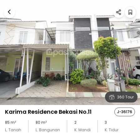
360 Tour
Karima Residence Bekasi No.11
J-36176
85
m²
80
m²
2
3
L. Tanah
L. Bangunan
K. Mandi
K. Tidur