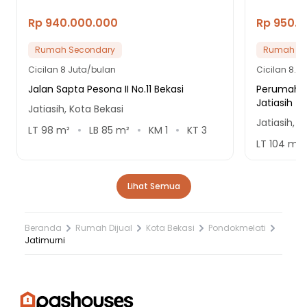
Rp 940.000.000
Rp 950.
Rumah Secondary
Rumah Se
Cicilan
8 Juta/bulan
Cicilan
8.1 
Jalan Sapta Pesona II No.11 Bekasi
Perumahan
Jatiasih
Jatiasih, Kota Bekasi
Jatiasih, K
LT
98
m²
LB
85
m²
KM
1
KT
3
LT
104
m²
Lihat Semua
Beranda
Rumah Dijual
Kota Bekasi
Pondokmelati
Jatimurni