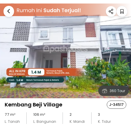
360 Tour
Kembang Beji Village
J-34517
77
m²
106
m²
2
3
L. Tanah
L. Bangunan
K. Mandi
K. Tidur