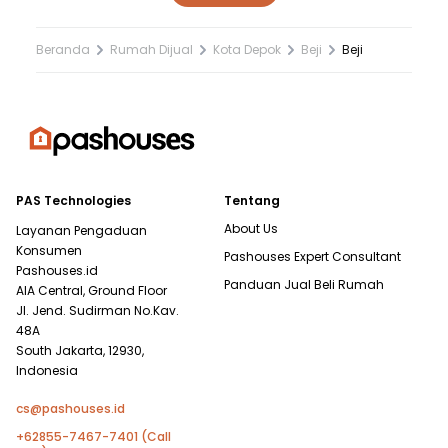
Beranda
Rumah Dijual
Kota Depok
Beji
Beji
PAS Technologies
Tentang
About Us
Layanan Pengaduan
Konsumen
Pashouses Expert Consultant
Pashouses.id
Panduan Jual Beli Rumah
AIA Central, Ground Floor
Jl. Jend. Sudirman No.Kav.
48A
South Jakarta, 12930,
Indonesia
cs@pashouses.id
+62855-7467-7401 (Call