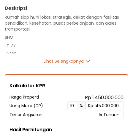
Deskripsi
Rumah siap huni lokasi strategis, dekat dengan fasilitas
pendidikan, kesehatan, pusat perbelanjaan, dan akses
transportasi.
SHM
LT 77
LB 106
Lihat Selengkapnya
2 Lantai
3 Kamar Tidur
2 Kamar Mandi
Kalkulator KPR
Listrik 2200 VA
Sumber Air Tanah
Harga Properti
Rp 1.450.000.000
Hadap Timur
Uang Muka (DP)
%
Fasilitas Sekitar Hunian:
Tenor Angsuran
15
Tahun
3 Menit ke SMP PGRI DEPOK JAYA
4 Menit ke SMA Negeri 14 Depok
Hasil Perhitungan