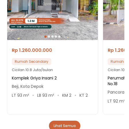
Rp 1.260.000.000
Rp 1.260
Rumah Secondary
Rumah Se
Cicilan
10.8 Juta/bulan
Cicilan
10.8
Komplek Griya Insani 2
Perumaha
No.18
Beji, Kota Depok
Pancoran 
LT
93
m²
LB
93
m²
KM
2
KT
2
LT
92
m²
Lihat Semua