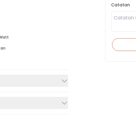
Catatan
Watt
tan