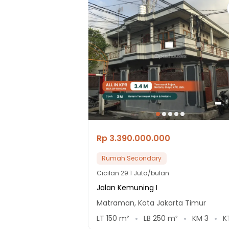
Rp 3.390.000.000
Rumah Secondary
Cicilan
29.1 Juta/bulan
Jalan Kemuning I
Matraman, Kota Jakarta Timur
LT
150
m²
LB
250
m²
KM
3
K