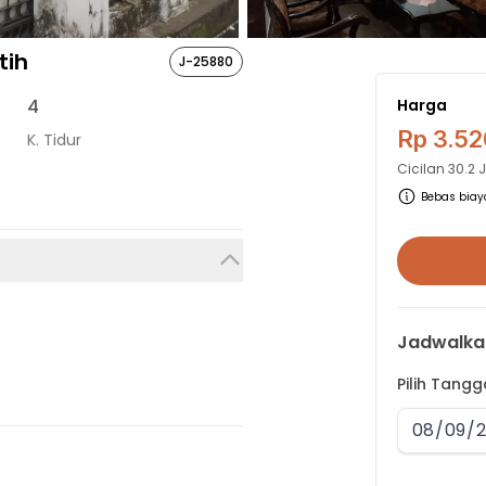
tih
J-25880
4
Harga
Rp 3.52
K. Tidur
Cicilan
30.2 
Bebas biaya
Jadwalka
Pilih Tang