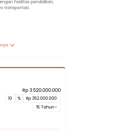
engan fasilitas pendidikan,
s transportasi.
pnya
awasari 05 Pagi
Rp 3.520.000.000
%
a Putih Timur 03 Pg
15
Tahun
 Putih Timur 01 Pagi