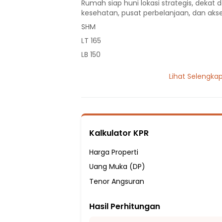
Rumah siap huni lokasi strategis, dekat d
kesehatan, pusat perbelanjaan, dan akse
SHM
LT 165
LB 150
1 Lantai
Lihat Selengka
4 Kamar Tidur
2 Kamar Mandi
Listrik 900 VA
Hadap Selatan
Kalkulator KPR
Fasilitas Sekitar Hunian:
2 Menit ke Sekolah Dasar Negeri (SDN) R
Harga Properti
2 Menit ke SMP Negeri 137 Jakarta Pusat
Uang Muka (DP)
3 Menit ke Sekolah Dasar Negeri Cempak
Tenor Angsuran
3 Menit ke Sekolah Dasar Negeri Cempaka
Hasil Perhitungan
3 Menit ke SMP NEGERI 47 JAKARTA
3 Menit ke SMA Negeri 30 Jakarta