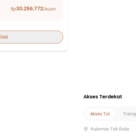
lania II
30.256.772
Rp
/bulan
i 03
lasi
Akses Terdekat
aka Putih
ri
Akses Tol
Trans
Pulomas Toll Gate