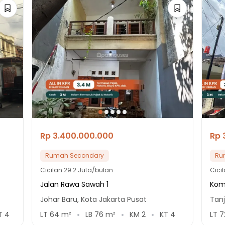
Rp 3.400.000.000
Rp 
Rumah Secondary
Ru
Cicilan
29.2 Juta/bulan
Cici
Jalan Rawa Sawah 1
Komp
Johar Baru, Kota Jakarta Pusat
Tanj
T
4
LT
64
m²
LB
76
m²
KM
2
KT
4
LT
7