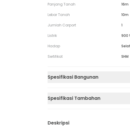
Panjang Tanah
16m
Lebar Tanah
10m
Jumlah Carport
1
Listrik
900 
Hadap
Sela
Sertifikat
SHM
Spesifikasi Bangunan
Spesifikasi Tambahan
Deskripsi