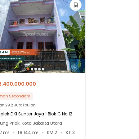
3.400.000.000
mah Secondary
lan
29.2 Juta/bulan
lek DKI Sunter Jaya 1 Blok C No.12
ung Priok, Kota Jakarta Utara
2
m²
LB
144
m²
KM
2
KT
3