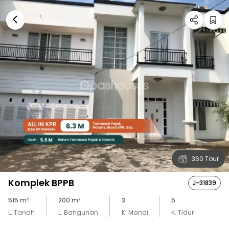
360 Tour
Komplek BPPB
J-31839
515
m²
200
m²
3
5
L. Tanah
L. Bangunan
K. Mandi
K. Tidur