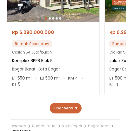
Rp 6.290.000.000
Rp 6.290
Rumah Secondary
Rumah Se
Cicilan
54 Juta/bulan
Cicilan
54 
Komplek BPPB Blok P
Jalan Semp
Bogor Barat, Kota Bogor
Bogor Bara
LT
550
m²
LB
500
m²
KM
4
LT
500
m²
KT
5
KT
4
Lihat Semua
Beranda
Rumah Dijual
Kota Bogor
Bogor Barat