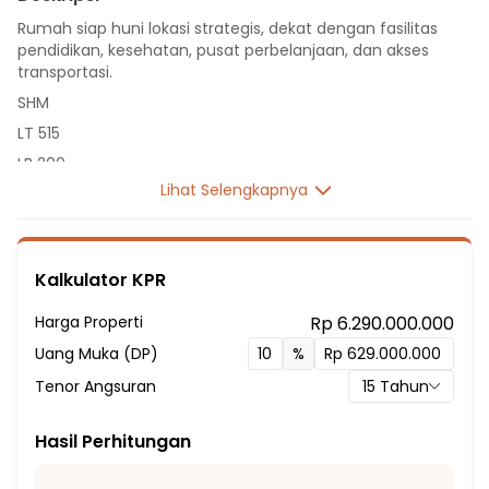
Rumah siap huni lokasi strategis, dekat dengan fasilitas
pendidikan, kesehatan, pusat perbelanjaan, dan akses
transportasi.
SHM
LT 515
LB 200
Lihat Selengkapnya
2 Lantai
5 Kamar Tidur
3 Kamar Mandi
Kalkulator KPR
Listrik 5500 VA
Sumber Air PDAM
Harga Properti
Rp 6.290.000.000
Hadap Barat
Uang Muka (DP)
%
Fasilitas Sekitar Hunian:
Tenor Angsuran
15
Tahun
1 Menit ke Sekolah Dasar Negeri Selakopi
5 Menit ke SD RIMBA PUTRA
Hasil Perhitungan
5 Menit ke SMA Insan Kamil Bogor