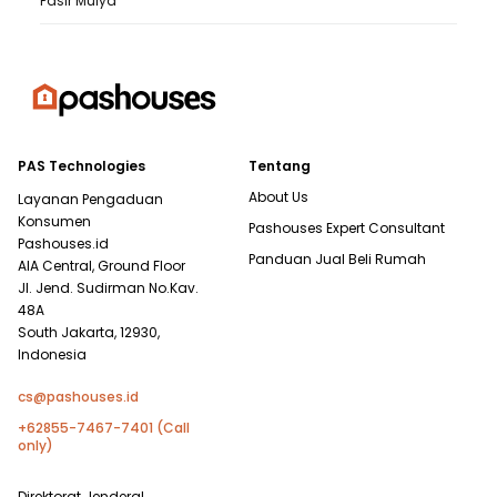
Pasir Mulya
PAS Technologies
Tentang
About Us
Layanan Pengaduan
Konsumen
Pashouses Expert Consultant
Pashouses.id
Panduan Jual Beli Rumah
AIA Central, Ground Floor
Jl. Jend. Sudirman No.Kav.
48A
South Jakarta, 12930,
Indonesia
cs@pashouses.id
+62855-7467-7401 (Call
only)
Direktorat Jenderal