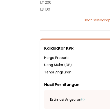
LT 200
LB 100
1 Lantai
Lihat Selengka
3 Kamar Tidur
3 Kamar Mandi
Listrik 5500 VA
Sumber Air Tanah
Kalkulator KPR
Hadap Barat
Fasilitas Sekitar Hunian:
Harga Properti
6 Menit ke SDN Negeri Pondok Ranji 04
Uang Muka (DP)
12 Menit ke SD Negeri 02 Pondok Ranji
Tenor Angsuran
11 Menit ke SDN Peladen
Hasil Perhitungan
7 Menit ke Sekolah Al - Azhar SD berkat b
7 Menit ke SMP Sabiluna
8 Menit ke SD & SMP Pembangunan Jay
Estimasi Angsuran
11 Menit ke SMP Cendikia Madani & SMK B