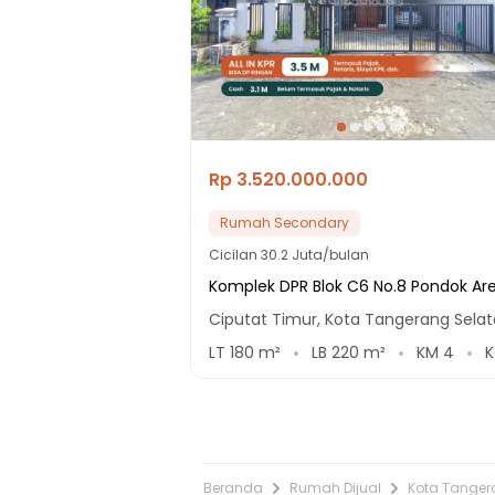
Rp 3.520.000.000
Rumah Secondary
Cicilan
30.2 Juta/bulan
Komplek DPR Blok C6 No.8 Pondok Ar
Ciputat Timur, Kota Tangerang Sela
LT
180
m²
LB
220
m²
KM
4
Beranda
Rumah Dijual
Kota Tanger