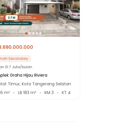
3.690.000.000
mah Secondary
lan
31.7 Juta/bulan
lek Graha Hijau Riviera
utat Timur, Kota Tangerang Selatan
36
m²
LB
183
m²
KM
3
KT
4