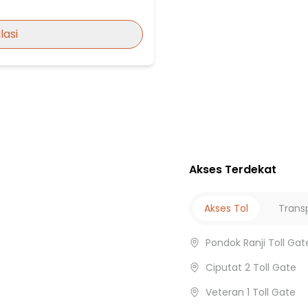
lasi
bad Rempoa
an
Akses Terdekat
Akses Tol
Trans
intaro
utat
Pondok Ranji Toll Gat
a
Ciputat 2 Toll Gate
Veteran 1 Toll Gate