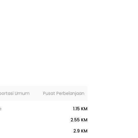
portasi Umum
Pusat Perbelanjaan
Lainnya
e
1.15 KM
2.55 KM
2.9 KM