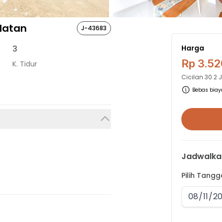
latan
J-43683
3
Harga
Rp 3.52
K. Tidur
Cicilan
30.2 
Bebas biaya
Jadwalka
Pilih Tang