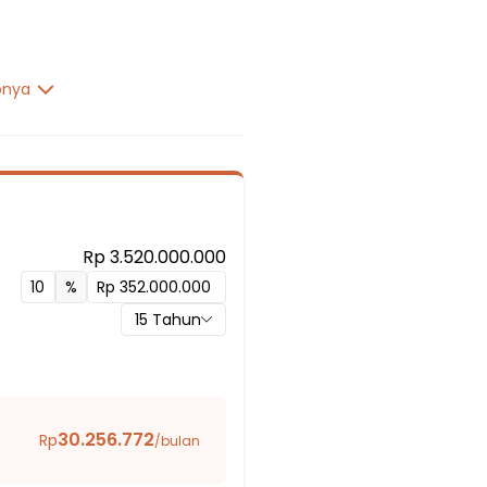
pnya
Rp 3.520.000.000
%
15
Tahun
onjol
a
30.256.772
Rp
/bulan
ina Karya Insan