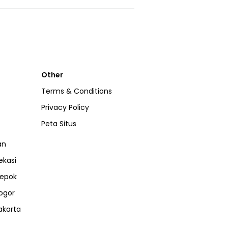
Other
Terms & Conditions
Privacy Policy
Peta Situs
an
ekasi
epok
ogor
akarta