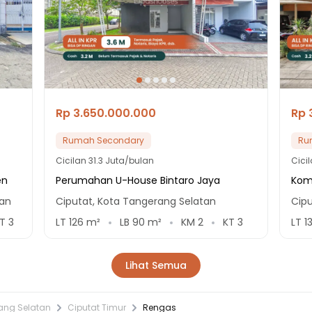
Rp 3.650.000.000
Rp 
Rumah Secondary
Ru
Cicilan
31.3 Juta/bulan
Cici
en
Perumahan U-House Bintaro Jaya
Komp
tan
Ciputat, Kota Tangerang Selatan
Cip
KT
3
LT
126
m²
LB
90
m²
KM
2
KT
3
LT
1
Lihat Semua
ang Selatan
Ciputat Timur
Rengas