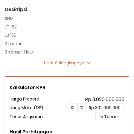
Deskripsi
SHM
LT 182
LB 150
2 Lantai
3 Kamar Tidur
2 Kamar Mandi
Lihat Selengkapnya
Listrik 2200 VA
Sumber Air Tanah
Hadap Utara
Kalkulator KPR
Fasilitas Sekitar Hunian:
Harga Properti
Rp 3.020.000.000
19 Menit ke Ichthus School
Uang Muka (DP)
%
19 Menit ke Millennia World School
Tenor Angsuran
15
Tahun
22 Menit ke Nord Anglia School Jakarta
26 Menit ke Jakarta Montessori School
Hasil Perhitungan