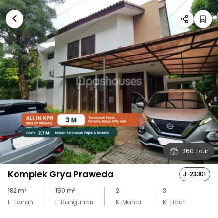
360 Tour
Komplek Grya Praweda
J-23301
182
m²
150
m²
2
3
L. Tanah
L. Bangunan
K. Mandi
K. Tidur