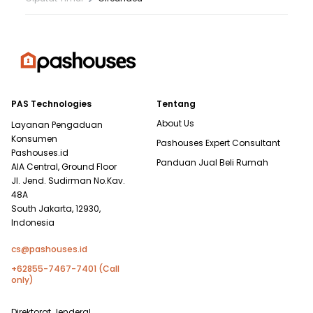
PAS Technologies
Tentang
About Us
Layanan Pengaduan
Konsumen
Pashouses Expert Consultant
Pashouses.id
Panduan Jual Beli Rumah
AIA Central, Ground Floor
Jl. Jend. Sudirman No.Kav.
48A
South Jakarta, 12930,
Indonesia
cs@pashouses.id
+62855-7467-7401 (Call
only)
Direktorat Jenderal