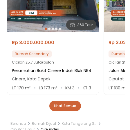
360 Tour
Rp 3.000.000.000
Rp 3.020
Rumah Secondary
Rumah Se
Cicilan
25.7 Juta/bulan
Cicilan
25.9
Perumahan Bukit Cinere Indah Blok NR4
Jalan Alam
Cinere, Kota Depok
Ciputat T
LT
170
m²
LB
173
m²
KM
3
KT
3
LT
180
m²
Lihat Semua
Beranda
Rumah Dijual
Kota Tangerang Selatan
Ciputat Timur
Cireundeu