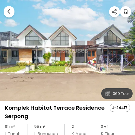
360 Tour
Komplek Habitat Terrace Residence
J-24417
Serpong
91
m²
55
m²
2
3
+ 1
L. Tanah
L. Bangunan
K. Mandi
K. Tidur