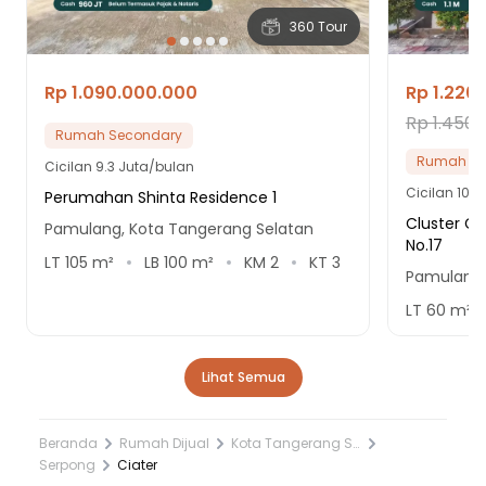
360 Tour
Rp 1.090.000.000
Rp 1.220
Rp 1.450.
Rumah Secondary
Rumah Se
Cicilan
9.3 Juta/bulan
Cicilan
10.4
Perumahan Shinta Residence 1
Cluster Ca
Pamulang, Kota Tangerang Selatan
No.17
LT
105
m²
LB
100
m²
KM
2
KT
3
Pamulang,
LT
60
m²
Lihat Semua
Beranda
Rumah Dijual
Kota Tangerang Selatan
Serpong
Ciater