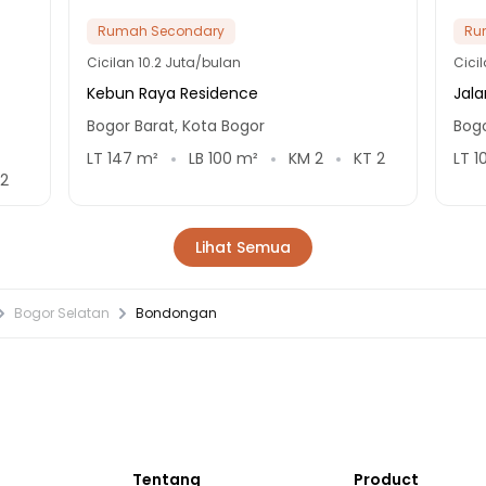
Rumah Secondary
Ru
Cicilan
10.2 Juta/bulan
Cici
Kebun Raya Residence
Jala
Bogor Barat, Kota Bogor
Bogo
LT
147
m²
LB
100
m²
KM
2
KT
2
LT
1
2
Lihat Semua
Bogor Selatan
Bondongan
Tentang
Product