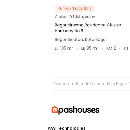
Rumah Secondary
Cicilan
10.1 Juta/bulan
Bogor Nirwana Residence Cluster
Harmony No.6
Bogor Selatan, Kota Bogor
LT
135
m²
LB
95
m²
KM
2
KT
Beranda
Rumah Dijual
Kota Bogor
PAS Technologies