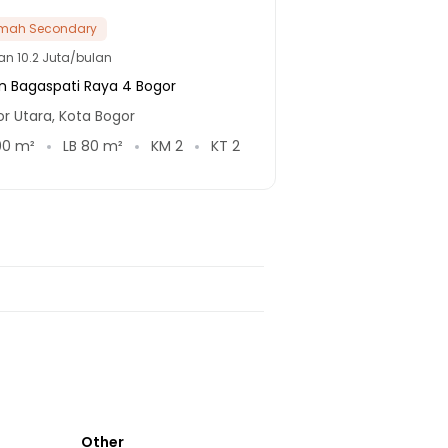
mah Secondary
lan
10.2 Juta/bulan
n Bagaspati Raya 4 Bogor
r Utara, Kota Bogor
00
m²
LB
80
m²
KM
2
KT
2
Other