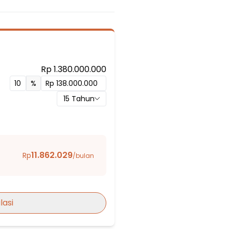
Rp 1.380.000.000
an 1
%
15
Tahun
11.862.029
Rp
/bulan
lasi