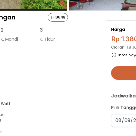
ongan
J-19648
2
3
Harga
Rp 1.38
K. Mandi
K. Tidur
Cicilan
11.8 
Bebas biaya
Jadwalka
 Watt
Pilih Tang
ur
M
r