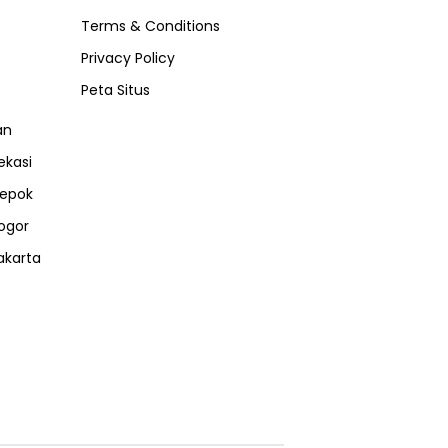
Terms & Conditions
Privacy Policy
Peta Situs
an
ekasi
epok
ogor
akarta