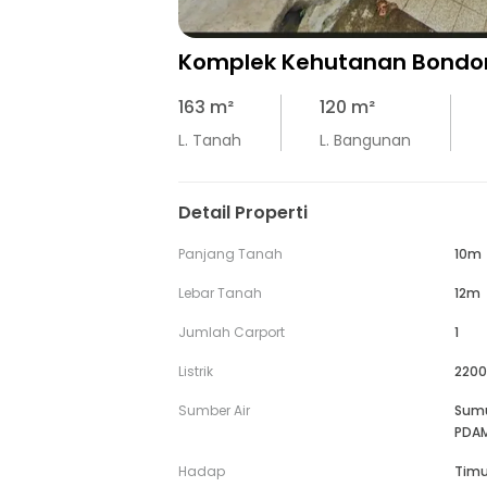
Komplek Kehutanan Bond
163
m²
120
m²
L. Tanah
L. Bangunan
Detail Properti
Panjang Tanah
10m
Lebar Tanah
12m
Jumlah Carport
1
Listrik
2200
Sumber Air
Sum
PDA
Hadap
Timu