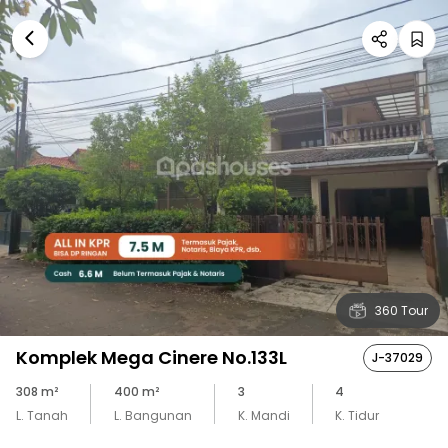
360 Tour
Komplek Mega Cinere No.133L
J-37029
308
m²
400
m²
3
4
L. Tanah
L. Bangunan
K. Mandi
K. Tidur