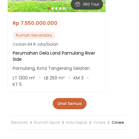
360 Tour
Rp 7.550.000.000
Rumah Secondary
Cicilan
64.8 Juta/bulan
Perumahan Dela Land Pamulang River
Side
Pamulang, Kota Tangerang Selatan
LT
1300
m²
LB
250
m²
KM
3
KT
5
Lihat Semua
Beranda
Rumah Dijual
Kota Depok
Cinere
Cinere