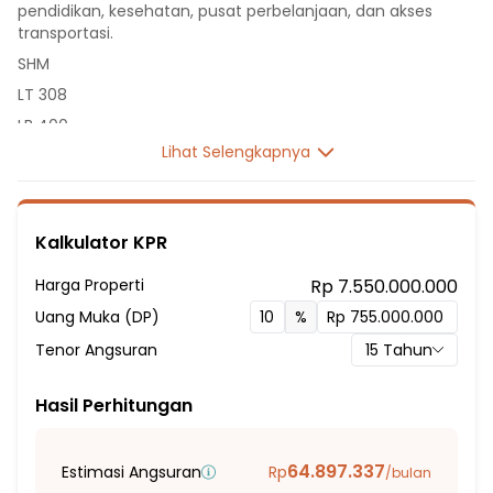
pendidikan, kesehatan, pusat perbelanjaan, dan akses
transportasi.
SHM
LT 308
LB 400
Lihat Selengkapnya
2 Lantai
4 Kamar Tidur
3 Kamar Mandi
Kalkulator KPR
Listrik 3500 VA
Sumber Air Tanah
Harga Properti
Rp 7.550.000.000
Hadap Barat
Uang Muka (DP)
%
Fasilitas Sekitar Hunian:
Tenor Angsuran
15
Tahun
4 menit ke Sekolah Dasar Negeri Cinere 3
5 menit ke Sekolah Dasar Negeri Cinere 1
Hasil Perhitungan
7 menit ke Sekolah Dasar Islam Al-Hidayah Cinere
7 menit ke Sekolah Dasar Avicenna Cinere
64.897.337
Estimasi Angsuran
Rp
/bulan