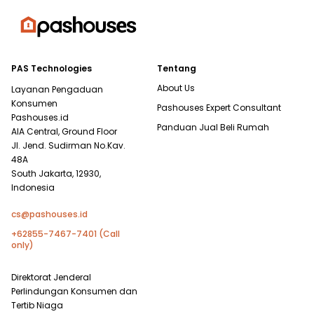
PAS Technologies
Tentang
About Us
Layanan Pengaduan
Konsumen
Pashouses Expert Consultant
Pashouses.id
Panduan Jual Beli Rumah
AIA Central, Ground Floor
Jl. Jend. Sudirman No.Kav.
48A
South Jakarta, 12930,
Indonesia
cs@pashouses.id
+62855-7467-7401 (Call
only)
Direktorat Jenderal
Perlindungan Konsumen dan
Tertib Niaga