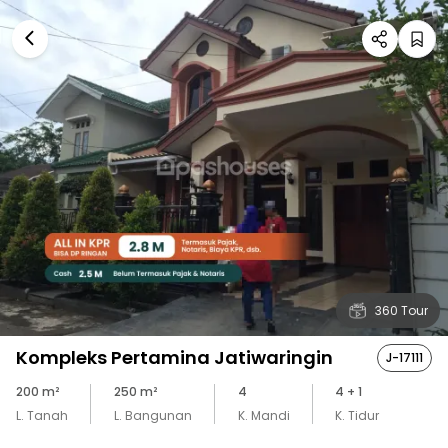
360 Tour
Kompleks Pertamina Jatiwaringin
J-17111
200
m²
250
m²
4
4
+ 1
L. Tanah
L. Bangunan
K. Mandi
K. Tidur