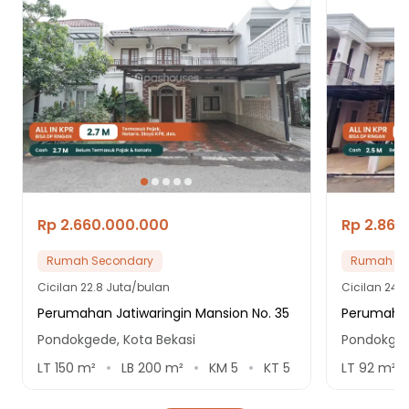
Rp 2.660.000.000
Rp 2.860
Rumah Secondary
Rumah Se
Cicilan
22.8 Juta/bulan
Cicilan
24.5
Perumahan Jatiwaringin Mansion No. 35
Perumahan
Pondokgede, Kota Bekasi
Pondokged
LT
150
m²
LB
200
m²
KM
5
KT
5
LT
92
m²