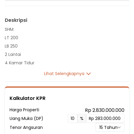
Deskripsi
SHM
LT 200
LB 250
2 Lantai
4 Kamar Tidur
1 Kamar Pembantu
Lihat Selengkapnya
4 Kamar Mandi
Listrik 3500 VA
Sumber Air Tanah
Kalkulator KPR
Hadap Utara
Harga Properti
Rp 2.830.000.000
Fasilitas Sekitar Hunian:
Uang Muka (DP)
%
3 menit ke SMA Negeri 5 Bekasi
Tenor Angsuran
15
Tahun
10 menit ke SMA Islam As-Syafi'iyah 02