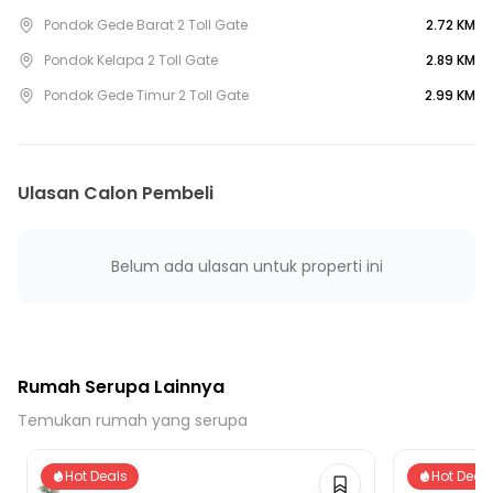
15 menit ke Gerbang Tol Pondok Gede Timur 1
Pondok Gede Barat 2 Toll Gate
2.72 KM
20 menit ke Gerbang Tol Pondok Gede Timur 2
Pondok Kelapa 2 Toll Gate
2.89 KM
20 menit ke Gerbang Tol Pondok Kelapa 2
Pondok Gede Timur 2 Toll Gate
2.99 KM
20 menit ke Stasiun Halim
20 menit ke Terminal Sumber Artha
25 menit ke Stasiun TMII
Ulasan Calon Pembeli
25 menit ke Gerbang Tol Pondok Gede Barat 1
Belum ada ulasan untuk properti ini
Rumah Serupa Lainnya
Temukan rumah yang serupa
Hot Deals
Hot Deal