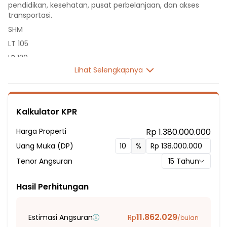
pendidikan, kesehatan, pusat perbelanjaan, dan akses
transportasi.
SHM
LT 105
LB 120
Lihat Selengkapnya
2 Lantai
2 Kamar Tidur
2 Kamar Mandi
Kalkulator KPR
Listrik 1300 VA
Sumber Air PDAM
Harga Properti
Rp 1.380.000.000
Hadap Utara
Uang Muka (DP)
%
Fasilitas Sekitar Hunian:
Tenor Angsuran
15
Tahun
9 menit ke SD Nurul Hikmah
10 menit ke SMA Negeri 15 Bekasi
Hasil Perhitungan
15 menit ke SDN Cileungsi 10
15 menit ke SMPN 3 Cileungsi
11.862.029
Estimasi Angsuran
Rp
/bulan