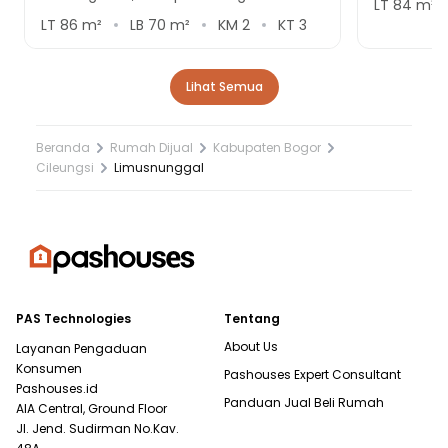
LT
84
m²
LT
86
m²
LB
70
m²
KM
2
KT
3
Lihat Semua
Beranda
Rumah Dijual
Kabupaten Bogor
Cileungsi
Limusnunggal
PAS Technologies
Tentang
About Us
Layanan Pengaduan
Konsumen
Pashouses Expert Consultant
Pashouses.id
Panduan Jual Beli Rumah
AIA Central, Ground Floor
Jl. Jend. Sudirman No.Kav.