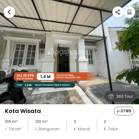
360 Tour
Kota Wisata
J-37189
105
m²
120
m²
2
2
L. Tanah
L. Bangunan
K. Mandi
K. Tidur