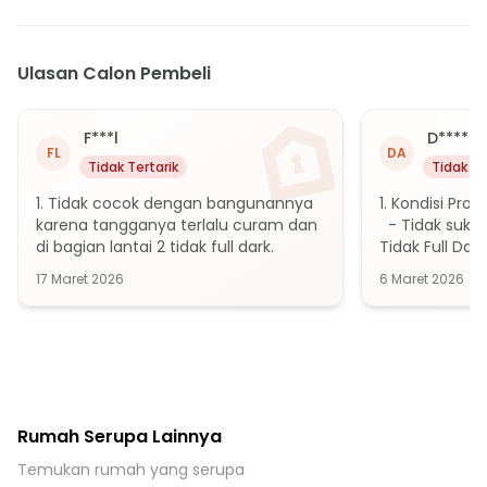
15 menit ke Terminal Cileungsi
20 menit ke Stasiun Harjamukti
20 menit ke Gerbang Tol Jatikarya 2
Ulasan Calon Pembeli
20 menit ke Gerbang Tol Cimanggis 2
25 menit ke Gerbang Tol Cimanggis 3
F***l
D******
25 menit ke Gerbang Tol Cimanggis 5
FL
DA
Tidak Tertarik
Tidak Te
25 menit ke Stasiun Ciracas
1. Tidak cocok dengan bangunannya 
1. Kondisi Prop
25 menit ke Stasiun Kampung Rambutan
karena tangganya terlalu curam dan 
  - Tidak suka
di bagian lantai 2 tidak full dark.
Tidak Full Dak
17 Maret 2026
6 Maret 2026
Rumah Serupa Lainnya
Temukan rumah yang serupa