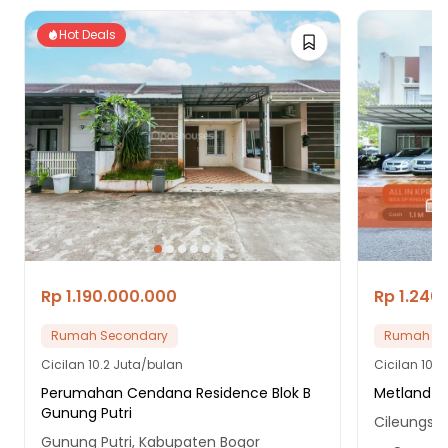
Hot Deals
Rp 1.190.000.000
Rp 1.240
Rumah Secondary
Rumah Se
Cicilan
10.2 Juta/bulan
Cicilan
10.6
Perumahan Cendana Residence Blok B
Metland T
Gunung Putri
Cileungsi,
Gunung Putri, Kabupaten Bogor