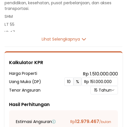
pendidikan, kesehatan, pusat perbelanjaan, dan akses
transportasi.
SHM
LT 55
LB 47
Lihat Selengkapnya
2 Lantai
2 Kamar Tidur
2 Kamar Mandi
Kalkulator KPR
Listrik 2200 VA
Sumber Air PDAM
Harga Properti
Rp 1.510.000.000
Hadap Utara
Uang Muka (DP)
%
Fasilitas Sekitar Hunian:
Tenor Angsuran
15
Tahun
10 Menit ke Sekolah Bunda (TK, SD, SMP, SMA)
15 Menit ke Global Mandiri School
Hasil Perhitungan
20 Menit ke SMK N 2 Kota Bekasi
25 Menit ke SMA N 13 Depok
12.979.467
Estimasi Angsuran
Rp
/bulan