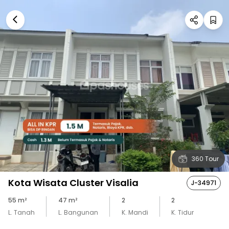
360 Tour
Kota Wisata Cluster Visalia
J-34971
55
m²
47
m²
2
2
L. Tanah
L. Bangunan
K. Mandi
K. Tidur