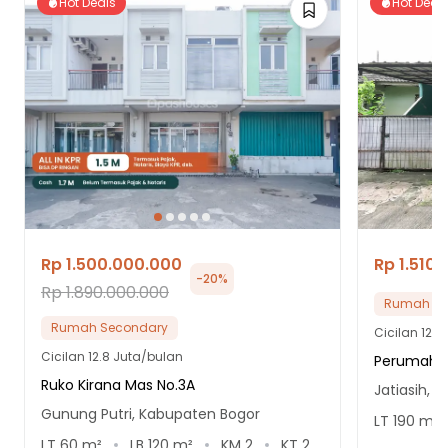
Hot Deals
Hot Deal
Rp 1.500.000.000
Rp 1.510
-
20
%
Rp 1.890.000.000
Rumah Se
Rumah Secondary
Cicilan
12.9
Cicilan
12.8 Juta/bulan
Perumahan
Ruko Kirana Mas No.3A
Jatiasih, K
Gunung Putri, Kabupaten Bogor
LT
190
m²
LT
60
m²
LB
120
m²
KM
2
KT
2