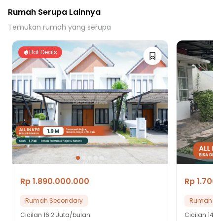
Rumah Serupa Lainnya
Temukan rumah yang serupa
Hot Deals
Rp 1.890.000.000
Rp 1.700
Rumah Secondary
Rumah Se
Cicilan
16.2 Juta/bulan
Cicilan
14.6