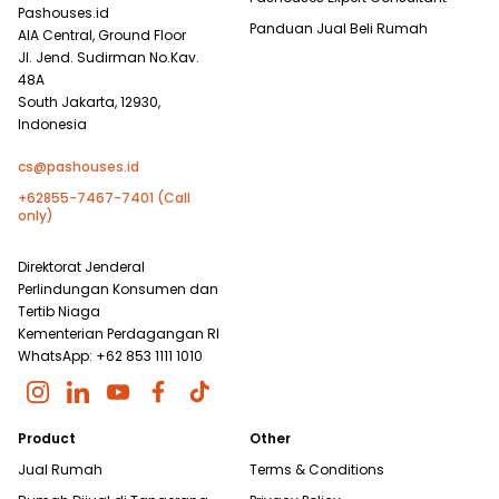
Pashouses.id
Panduan Jual Beli Rumah
AIA Central, Ground Floor
Jl. Jend. Sudirman No.Kav.
48A
South Jakarta, 12930,
Indonesia
cs@pashouses.id
+62855-7467-7401 (Call
only)
Direktorat Jenderal
Perlindungan Konsumen dan
Tertib Niaga
Kementerian Perdagangan RI
WhatsApp: +62 853 1111 1010
Product
Other
Jual Rumah
Terms & Conditions