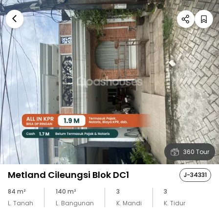
360 Tour
Metland Cileungsi Blok DC1
J-34331
84
m²
140
m²
3
3
L. Tanah
L. Bangunan
K. Mandi
K. Tidur