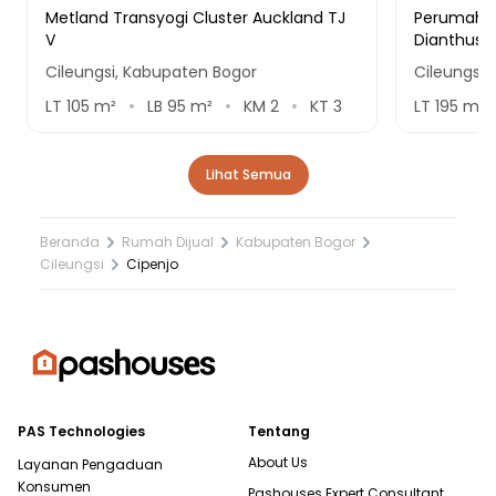
Metland Transyogi Cluster Auckland TJ
Perumahan
V
Dianthus
Cileungsi, Kabupaten Bogor
Cileungsi,
LT
105
m²
LB
95
m²
KM
2
KT
3
LT
195
m²
Lihat Semua
Beranda
Rumah Dijual
Kabupaten Bogor
Cileungsi
Cipenjo
PAS Technologies
Tentang
About Us
Layanan Pengaduan
Konsumen
Pashouses Expert Consultant