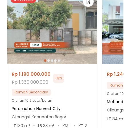
Rp 1.190.000.000
Rp 1.240
-
12
%
Rp 1.360.000.000
Rumah Se
Rumah Secondary
Cicilan
10.6
Cicilan
10.2 Juta/bulan
Metland T
Perumahan Harvest City
Cileungsi,
Cileungsi, Kabupaten Bogor
LT
84
m²
LT
130
m²
LB
33
m²
KM
1
KT
2