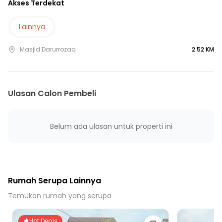
Akses Terdekat
7 Menit ke Terminal Cileungsi
20 Menit ke Gerbang Tol Nagrak
Lainnya
30 Menit ke Gerbang Tol Cimanggis 1
35 Menit ke Gerbang Tol Jatikarya 1
Masjid Darurrozaq
2.52 KM
35 Menit ke Stasiun Pondok Cina
Ulasan Calon Pembeli
Belum ada ulasan untuk properti ini
Rumah Serupa Lainnya
Temukan rumah yang serupa
Hot Deals