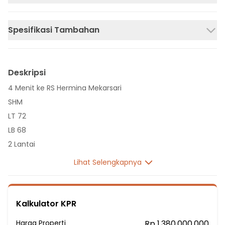
Spesifikasi Tambahan
Deskripsi
4 Menit ke RS Hermina Mekarsari
SHM
LT 72
LB 68
2 Lantai
2 Kamar Tidur
Lihat Selengkapnya
2 Kamar Mandi
Listrik 2200 VA
Sumber Air Tanah
Kalkulator KPR
Hadap Timur
Harga Properti
Rp 1.380.000.000