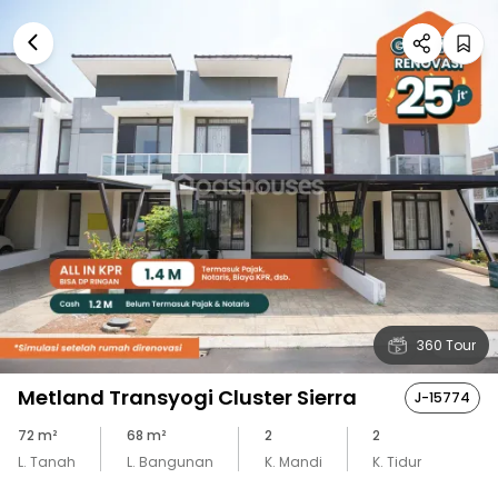
360 Tour
Metland Transyogi Cluster Sierra
J-15774
72
m²
68
m²
2
2
L. Tanah
L. Bangunan
K. Mandi
K. Tidur