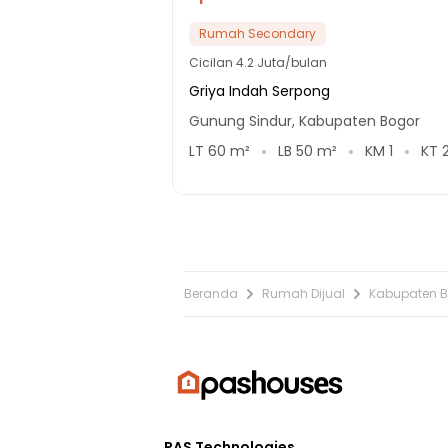
Rumah Secondary
Cicilan
4.2 Juta/bulan
Griya Indah Serpong
Gunung Sindur, Kabupaten Bogor
LT
60
m²
LB
50
m²
KM
1
KT
Beranda
Rumah Dijual
Kabupaten 
PAS Technologies