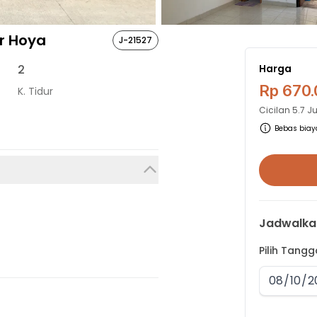
er Hoya
J-21527
2
Harga
Rp 670
K. Tidur
Cicilan
5.7 J
Bebas biaya
Jadwalka
Pilih Tang