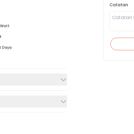
Catatan
 Watt
M
t Daya