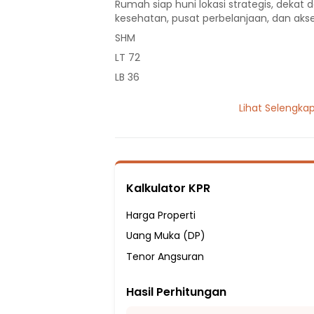
Rumah siap huni lokasi strategis, dekat d
kesehatan, pusat perbelanjaan, dan akse
SHM
LT 72
LB 36
1 Lantai
Lihat Selengka
2 Kamar Tidur
1 Kamar Mandi
Listrik 1300 VA
Sumber Air PDAM
Kalkulator KPR
Hadap Barat Daya
Fasilitas Sekitar Hunian:
Harga Properti
2 menit ke SDN CIBADUNG 1
Uang Muka (DP)
2 menit ke SD Negeri Cibinong 01
Tenor Angsuran
3 menit ke SDN Cibadung 03
Hasil Perhitungan
6 menit ke SDN Melati
9 menit ke SMP Yapia Parung