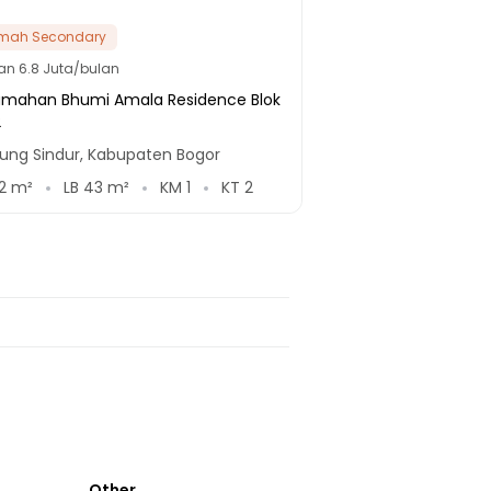
mah Secondary
lan
6.8 Juta/bulan
umahan Bhumi Amala Residence Blok
2
ung Sindur, Kabupaten Bogor
2
m²
LB
43
m²
KM
1
KT
2
Other