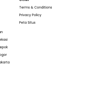
Terms & Conditions
Privacy Policy
Peta Situs
an
ekasi
epok
ogor
akarta