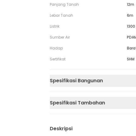
Panjang Tanah
12m
Lebar Tanah
6m
Listrik
1300
Sumber Air
PDA
Hadap
Bara
Sertifikat
SHM
Spesifikasi Bangunan
Spesifikasi Tambahan
Deskripsi