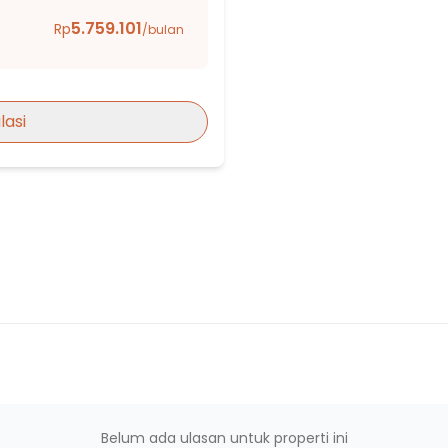
5.759.101
Rp
/bulan
ur
lasi
Belum ada ulasan untuk properti ini