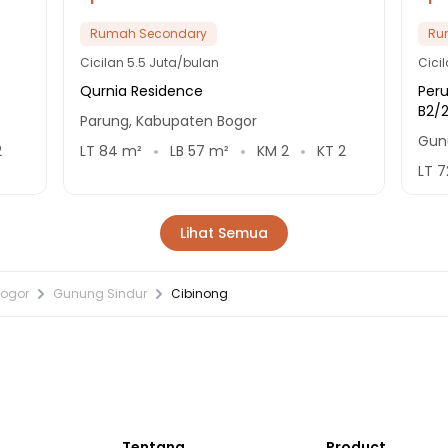
Rumah Secondary
Ru
Cicilan
5.5 Juta/bulan
Cici
Qurnia Residence
Per
B2/
Parung, Kabupaten Bogor
Gun
2
LT
84
m²
LB
57
m²
KM
2
KT
2
LT
7
Lihat Semua
Bogor
Gunung Sindur
Cibinong
Tentang
Product