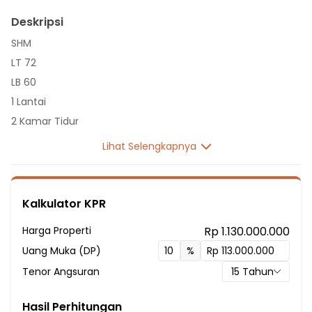
Deskripsi
SHM
LT 72
LB 60
1 Lantai
2 Kamar Tidur
1 Kamar Mandi
Lihat Selengkapnya
Listrik 1300 VA
Sumber Air PDAM
Hadap Selatan
Kalkulator KPR
Fasilitas Sekitar Hunian:
Harga Properti
Rp 1.130.000.000
8 menit ke SD Islam Mekar Jaya
Uang Muka (DP)
%
9 menit ke SD Islam Raudhah BSD
Tenor Angsuran
15
Tahun
10 menit ke SDN RAWA MEKAR JAYA
10 menit ke SDN Rawa Buntu 03
Hasil Perhitungan