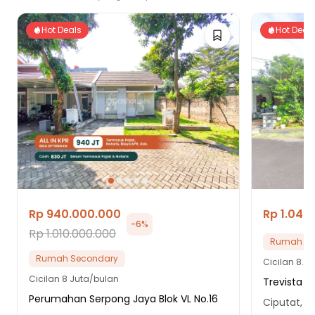
Hot Deals
Hot Deal
Rp 940.000.000
Rp 1.040
-
6
%
Rp 1.010.000.000
Rumah Se
Rumah Secondary
Cicilan
8.9 
Cicilan
8 Juta/bulan
Trevista B
Perumahan Serpong Jaya Blok VL No.16
Ciputat, K