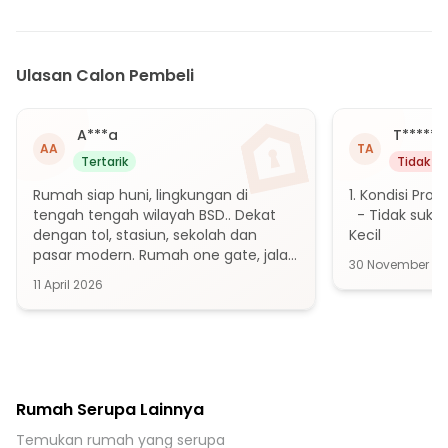
15 menit ke Gerbang Tol Serpong 1
15 menit ke Gerbang Tol Pondok Aren 2
15 menit ke Gerbang Tol Parigi
Ulasan Calon Pembeli
15 menit ke Stasiun Rawa Buntu
15 menit ke Stasiun Jurang Mangu
A***a
T******
15 menit ke Terminal Nebeng
AA
TA
Tertarik
Tidak Te
20 menit ke Gerbang Tol Pondok Ranji
Rumah siap huni, lingkungan di 
1. Kondisi Prop
20 menit ke Stasiun Pondok Ranji
tengah tengah wilayah BSD.. Dekat 
  - Tidak suka 
20 menit ke Stasiun Sudimara
dengan tol, stasiun, sekolah dan 
Kecil
pasar modern. Rumah one gate, jalan 
25 menit ke Stasiun Serpong
30 November 20
lebar

11 April 2026
Concern buyer hanya direnov rumah
Rumah Serupa Lainnya
Temukan rumah yang serupa