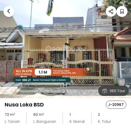
360 Tour
Nusa Loka BSD
J-20967
72
m²
60
m²
1
2
L. Tanah
L. Bangunan
K. Mandi
K. Tidur