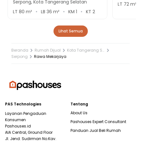
Serpong, Kota Tangerang Selatan
LT
72
m²
LT
80
m²
LB
36
m²
KM
1
KT
2
Lihat Semua
Beranda
Rumah Dijual
Kota Tangerang Selatan
Serpong
Rawa Mekarjaya
PAS Technologies
Tentang
About Us
Layanan Pengaduan
Konsumen
Pashouses Expert Consultant
Pashouses.id
Panduan Jual Beli Rumah
AIA Central, Ground Floor
Jl. Jend. Sudirman No.Kav.