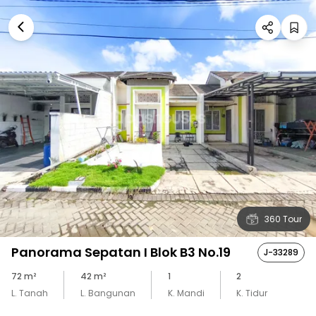
360 Tour
Panorama Sepatan I Blok B3 No.19
J-33289
72
m²
42
m²
1
2
L. Tanah
L. Bangunan
K. Mandi
K. Tidur