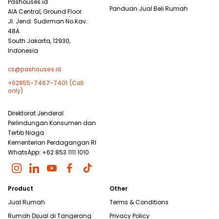
Pashouses.id
Panduan Jual Beli Rumah
AIA Central, Ground Floor
Jl. Jend. Sudirman No.Kav.
48A
South Jakarta, 12930,
Indonesia
cs@pashouses.id
+62855-7467-7401 (Call
only)
Direktorat Jenderal
Perlindungan Konsumen dan
Tertib Niaga
Kementerian Perdagangan RI
WhatsApp: +62 853 1111 1010
Product
Other
Jual Rumah
Terms & Conditions
Rumah Dijual di
Tangerang
Privacy Policy