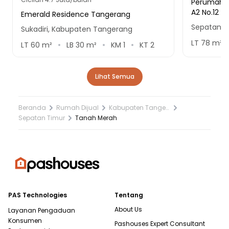
Perumahan
A2 No.12
Emerald Residence Tangerang
Sepatan, 
Sukadiri, Kabupaten Tangerang
LT
78
m²
LT
60
m²
LB
30
m²
KM
1
KT
2
Lihat Semua
Beranda
Rumah Dijual
Kabupaten Tangerang
Sepatan Timur
Tanah Merah
PAS Technologies
Tentang
About Us
Layanan Pengaduan
Konsumen
Pashouses Expert Consultant