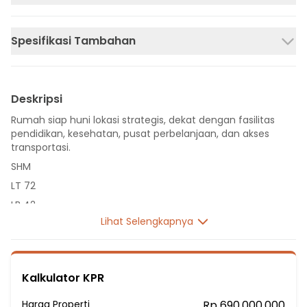
Spesifikasi Tambahan
Deskripsi
Rumah siap huni lokasi strategis, dekat dengan fasilitas
pendidikan, kesehatan, pusat perbelanjaan, dan akses
transportasi.
SHM
LT 72
LB 42
Lihat Selengkapnya
1 Lantai
2 Kamar Tidur
1 Kamar Mandi
Kalkulator KPR
Listrik 1300 VA
Sumber Air PAM
Harga Properti
Rp 690.000.000