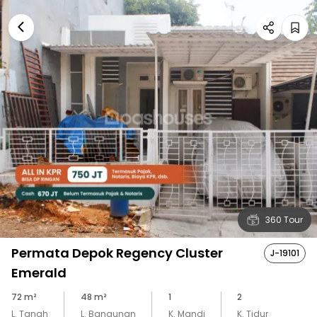
360 Tour
Permata Depok Regency Cluster
J-19101
Emerald
72
m²
48
m²
1
2
L. Tanah
L. Bangunan
K. Mandi
K. Tidur