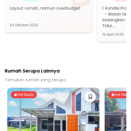
23 menit ke Gerbang Tol Kukusan 1
Layout rumah, namun overbudget
1. Kondisi Prop
24 menit ke Pintu Tol Cijago
  - Alasan lain
8 menit ke Stasiun Depok Lama
Sedangkan Ru
9 menit ke Stasiun Citayam
24 Oktober 2025
Tidur

2. Cari 3 kamar
19 menit ke Stasiun Depok Baru
19 April 2025
renovasi terla
19 menit ke Stasiun Pondok Cina
22 menit ke Stasiun Pondok Rajeg
12 menit ke Terminal Terpadu Depok
14 menit ke Terminal Gedoran Depok Margonda
Rumah Serupa Lainnya
14 menit ke Term. Depok Baru
Temukan rumah yang serupa
17 menit ke Terminal Kampung Sawah
26 menit ke Seberang Terminal Jati Jajar
Hot Deals
Hot Deal