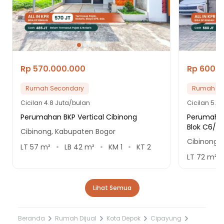
Rp 570.000.000
Rp 600.
Rumah Secondary
Rumah Se
Cicilan
4.8 Juta/bulan
Cicilan
5.1 
Perumahan BKP Vertical Cibinong
Perumahan 
Blok C6/35
Cibinong, Kabupaten Bogor
Cibinong,
LT
57
m²
LB
42
m²
KM
1
KT
2
LT
72
m²
Lihat Semua
Beranda
Rumah Dijual
Kota Depok
Cipayung