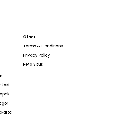
Other
Terms & Conditions
Privacy Policy
Peta Situs
an
ekasi
epok
ogor
akarta