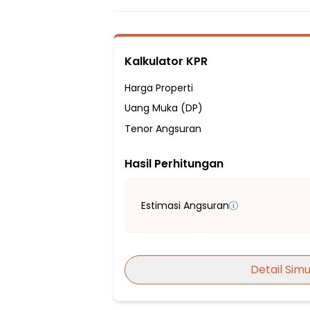
4 Kamar Tidur
1 Kamar Mandi
Fasilitas Sekitar Hunian:
Kalkulator KPR
5 Menit ke SDN Pondok Terong 01
7 Menit ke SDN Pondok Terong 03
Harga Properti
8 Menit ke SDN Depok 02
Uang Muka (DP)
15 Menit ke SMPN 09 Depok
Tenor Angsuran
15 Menit ke SMAN 12 Depok
Hasil Perhitungan
10 Menit ke Pasar Gedoran
15 Menit ke Pasar Mini Cipayung
15 Menit ke Pasar Pucung
Estimasi Angsuran
20 Menit ke D’mall Depok
20 Menit ke Mall Ciplaz Depok (Ramaya
1 Menit ke Puskesmas Ratu Jaya
Detail Simu
7 Menit ke Puskesmas Pondok Terong
10 Menit ke RS Citra Medika