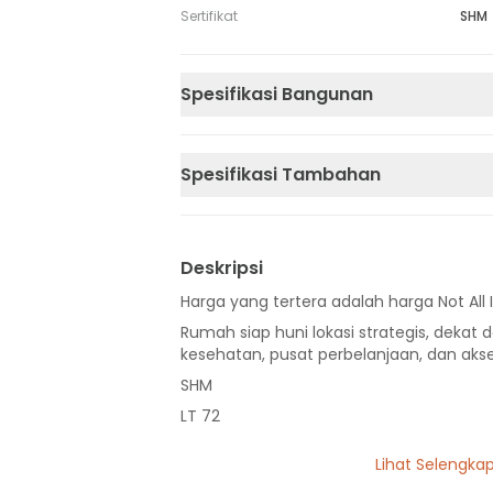
Sertifikat
SHM
Spesifikasi Bangunan
Spesifikasi Tambahan
Deskripsi
Harga yang tertera adalah harga Not All 
Rumah siap huni lokasi strategis, dekat d
kesehatan, pusat perbelanjaan, dan akse
SHM
LT 72
LB 125
Lihat Selengka
2 Lantai