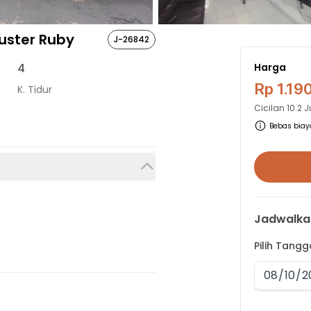
uster Ruby
J-26842
4
Harga
Rp 1.19
K. Tidur
Cicilan
10.2 
Bebas biaya
Jadwalka
Pilih Tang