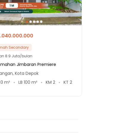
1.040.000.000
mah Secondary
lan
8.9 Juta/bulan
umahan Jimbaran Premiere
angan, Kota Depok
03
m²
LB
100
m²
KM
2
KT
2