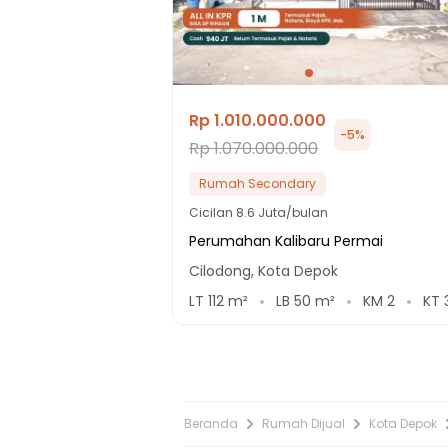
Rp 1.010.000.000
-
5
%
Rp 1.070.000.000
Rumah Secondary
Cicilan
8.6 Juta/bulan
Perumahan Kalibaru Permai
Cilodong, Kota Depok
LT
112
m²
LB
50
m²
KM
2
KT
Beranda
Rumah Dijual
Kota Depok