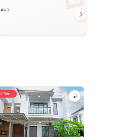
murah
ot Deals