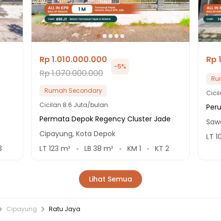
Rp 1.010.000.000
Rp 
-
5
%
Rp 1.070.000.000
Ru
Rumah Secondary
Cici
Cicilan
8.6 Juta/bulan
Per
Permata Depok Regency Cluster Jade
Saw
Cipayung, Kota Depok
LT
1
3
LT
123
m²
LB
38
m²
KM
1
KT
2
Lihat Semua
Cipayung
Ratu Jaya