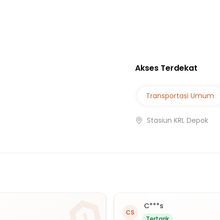
Akses Terdekat
Transportasi Umum
Stasiun KRL Depok
C***s
CS
Tertarik