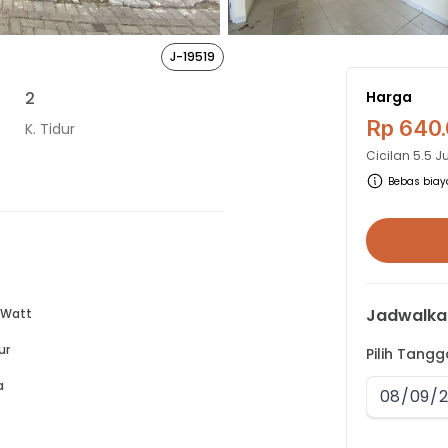
J-19519
2
Harga
Rp 640
K. Tidur
Cicilan
5.5 J
Bebas biaya
Jadwalka
 Watt
ur
Pilih Tang
a