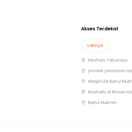
a
an
Akses Terdekat
Lainnya
Moshola Yabunaya
pondok pesantren laz
Masjid LDII Baitul Mu
Mushalla Al Ikhwan K
Baitul Mukmin