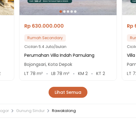
Rp 630.000.000
Rp 
Rumah Secondary
Ru
Cicilan
5.4 Juta/bulan
Cici
Perumahan Villa Indah Pamulang
Vill
Bojongsari, Kota Depok
Pam
2
LT
78
m²
LB
78
m²
KM
2
KT
2
LT
7
Lihat Semua
Bogor
Gunung Sindur
Rawakalong