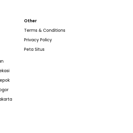
Other
Terms & Conditions
Privacy Policy
Peta Situs
an
ekasi
epok
ogor
akarta