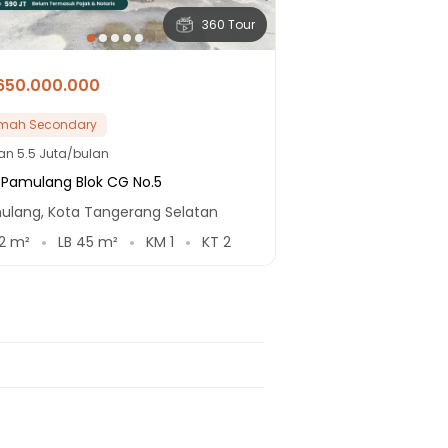
360 Tour
650.000.000
mah Secondary
lan
5.5 Juta/bulan
a Pamulang Blok CG No.5
ulang, Kota Tangerang Selatan
2
m²
LB
45
m²
KM
1
KT
2