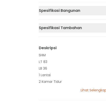
Spesifikasi Bangunan
Spesifikasi Tambahan
Deskripsi
SHM
LT 83
LB 36
1 Lantai
2 Kamar Tidur
1 Kamar Mandi
Lihat Selengka
Listrik 1300 VA
Sumber Air Tanah