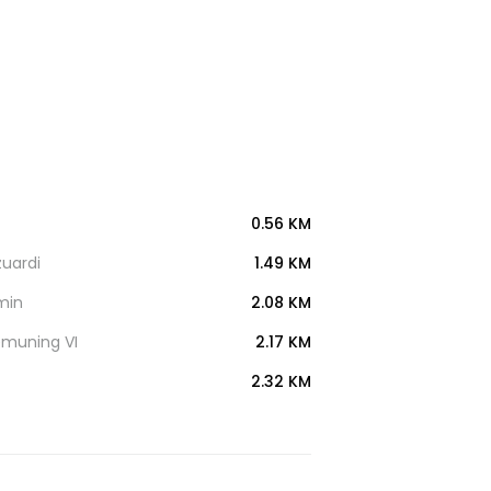
0.56 KM
uardi
1.49 KM
kmin
2.08 KM
emuning VI
2.17 KM
2.32 KM