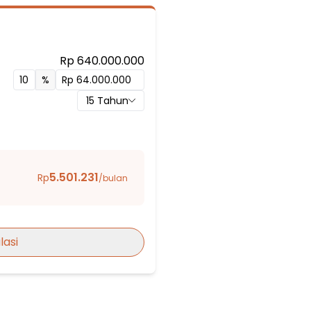
Rp 640.000.000
g Selatan
%
15
Tahun
5.501.231
Rp
/bulan
lasi
ang