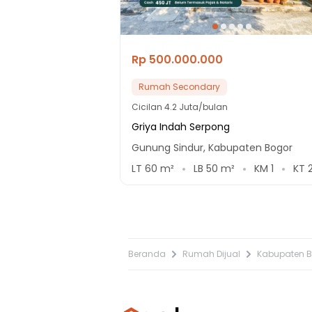
Rp 500.000.000
Rumah Secondary
Cicilan
4.2 Juta/bulan
Griya Indah Serpong
Gunung Sindur, Kabupaten Bogor
LT
60
m²
LB
50
m²
KM
1
KT
Beranda
Rumah Dijual
Kabupaten 