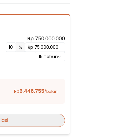
 1 Kubu Raya
Rp 750.000.000
%
i 26 Jakarta
15
Tahun
n
ta
ng Dalam 08 Petang
6.446.755
Rp
/bulan
I
lasi
O