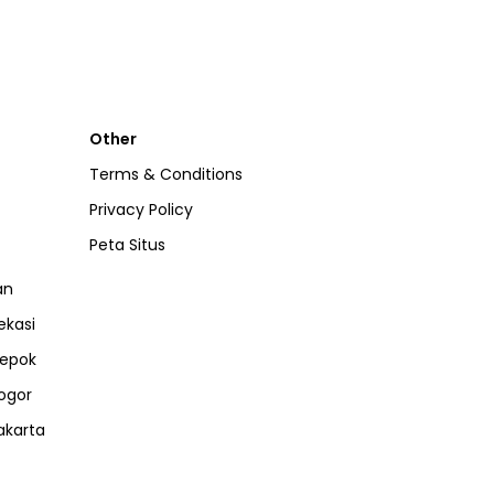
Other
Terms & Conditions
Privacy Policy
Peta Situs
an
ekasi
epok
ogor
akarta