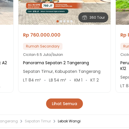
360 Tour
Rp 760.000.000
Rp 
Rumah Secondary
Ru
Cicilan
6.5 Juta/bulan
Cici
k A2
Panorama Sepatan 2 Tangerang
Per
K12
Sepatan Timur, Kabupaten Tangerang
Sep
LT
84
m²
LB
54
m²
KM
1
KT
2
2
LT
8
Lihat Semua
Tangerang
Sepatan Timur
Lebak Wangi