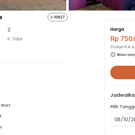
e
J-10627
2
Harga
Rp 750
K. Tidur
Cicilan
6.4 J
Bebas biaya
Jadwalka
 Watt
Pilih Tang
M
r