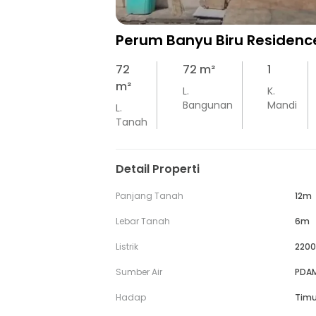
Perum Banyu Biru Residenc
72
72
m²
1
m²
L.
K.
Bangunan
Mandi
L.
Tanah
Detail Properti
Panjang Tanah
12m
Lebar Tanah
6m
Listrik
2200
Sumber Air
PDA
Hadap
Timu