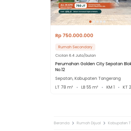
Rp 750.000.000
Rumah Secondary
Cicilan
6.4 Juta/bulan
Perumahan Golden City Sepatan Blo
No.12
Sepatan, Kabupaten Tangerang
LT
78
m²
LB
55
m²
KM
1
KT
Beranda
Rumah Dijual
Kabupaten 