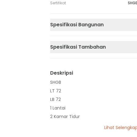
Sertifikat
SHG
Spesifikasi Bangunan
Spesifikasi Tambahan
Deskripsi
SHGB
LT 72
LB 72
1 Lantai
2 Kamar Tidur
1 Kamar Mandi
Lihat Selengka
Listrik 2200 VA