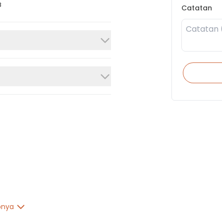
B
Catatan
pnya