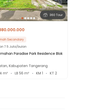
360 Tour
880.000.000
mah Secondary
lan
7.5 Juta/bulan
umahan Paradise Park Residence Blok
atan, Kabupaten Tangerang
4
m²
LB
56
m²
KM
1
KT
2