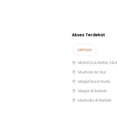
ng Atas
rai Selatan
 Baru
Akses Terdekat
eng Dalam
Lainnya
MUSHOLLA NURUL FAL
Mushola An Nur
Masjid Nurul Huda
Masjid Al Barkah
Musholla Al Barkah