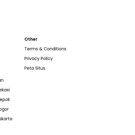
Other
Terms & Conditions
Privacy Policy
Peta Situs
an
ekasi
epok
ogor
akarta