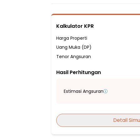
1 Kamar Pembantu
2 Kamar Mandi
Listrik 3500 VA
Kalkulator KPR
Sumber Air Tanah
Hadap Utara
Harga Properti
Fasilitas Sekitar Hunian:
Uang Muka (DP)
3 Menit ke SMA Panglima Besar Jendral 
Tenor Angsuran
4 Menit ke SMP TUNAS JAKASAMPURNA
Hasil Perhitungan
5 Menit ke SDN Pekayon Jaya VII & X
5 Menit ke Sekolah Dasar Maria Fransiska
5 Menit ke SMP Negeri 12 Kota Bekasi
Estimasi Angsuran
6 Menit ke Sekolah Dasar Islam Darussa
6 Menit ke SMA Negeri 3 Bekasi
3 Menit ke Pasar Tradisional Pulo Galaxy
Detail Simu
6 Menit ke Grand Galaxy Park
5 Menit ke Puskesmas Pekayon Jaya