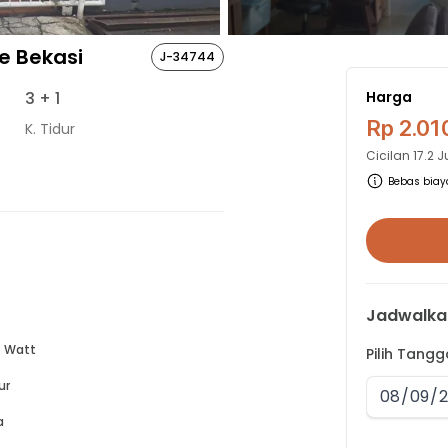
e Bekasi
J-34744
3
+ 1
Harga
Rp 2.01
K. Tidur
Cicilan
17.2 
Bebas biaya
Jadwalka
 Watt
Pilih Tang
ur
a