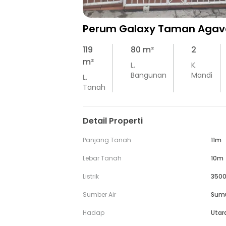
Perum Galaxy Taman Agav
119
80
m²
2
m²
L.
K.
Bangunan
Mandi
L.
Tanah
Detail Properti
Panjang Tanah
11m
Lebar Tanah
10m
Listrik
3500
Sumber Air
Sum
Hadap
Utar