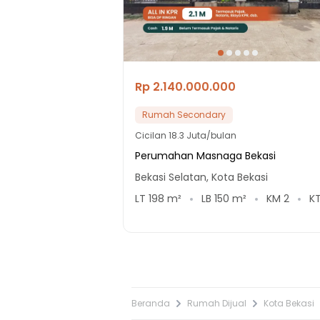
Rp 2.140.000.000
Rumah Secondary
Cicilan
18.3 Juta/bulan
Perumahan Masnaga Bekasi
Bekasi Selatan, Kota Bekasi
LT
198
m²
LB
150
m²
KM
2
K
Beranda
Rumah Dijual
Kota Bekasi