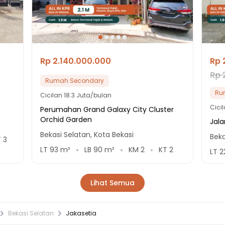
Rp 2.140.000.000
Rp 
Rp 
Rumah Secondary
Ru
Cicilan
18.3 Juta/bulan
Cici
Perumahan Grand Galaxy City Cluster
Orchid Garden
Jala
Bekasi Selatan, Kota Bekasi
Beka
T
3
LT
93
m²
LB
90
m²
KM
2
KT
2
LT
2
Lihat Semua
Bekasi Selatan
Jakasetia