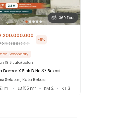
360 Tour
2.200.000.000
-
5
%
2.330.000.000
mah Secondary
lan
18.9 Juta/bulan
n Damar X Blok D No.37 Bekasi
si Selatan, Kota Bekasi
21
m²
LB
155
m²
KM
2
KT
3