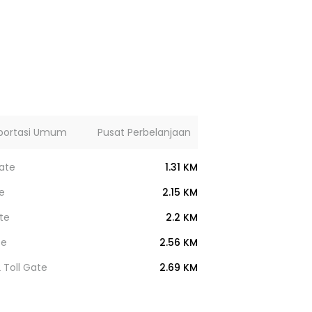
portasi Umum
Pusat Perbelanjaan
Lainnya
ate
1.31 KM
e
2.15 KM
ate
2.2 KM
te
2.56 KM
 Toll Gate
2.69 KM